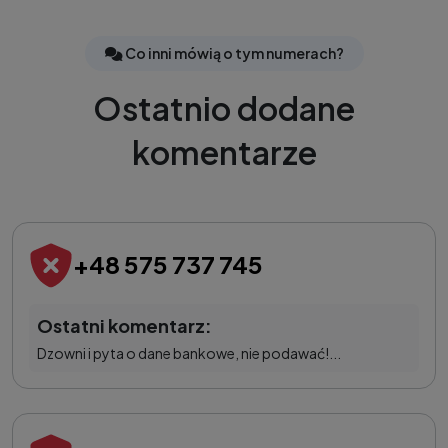
Co inni mówią o tym numerach?
Ostatnio dodane
komentarze
+48 575 737 745
Ostatni komentarz:
Dzowni i pyta o dane bankowe, nie podawać!...