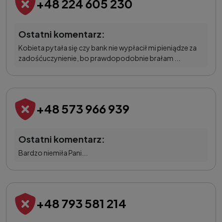
+48 224 605 230
Ostatni komentarz:
Kobieta pytała się czy bank nie wypłacił mi pieniądze za
zadośćuczynienie, bo prawdopodobnie brałam ...
+48 573 966 939
Ostatni komentarz:
Bardzo niemiła Pani...
+48 793 581 214