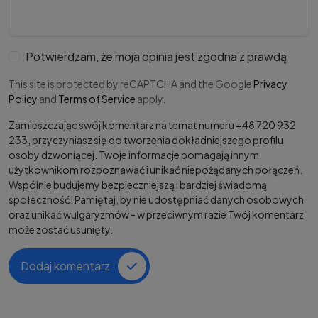
Potwierdzam, że moja opinia jest zgodna z prawdą
This site is protected by reCAPTCHA and the Google
Privacy
Policy
and
Terms of Service
apply.
Zamieszczając swój komentarz na temat numeru +48 720 932
233, przyczyniasz się do tworzenia dokładniejszego profilu
osoby dzwoniącej. Twoje informacje pomagają innym
użytkownikom rozpoznawać i unikać niepożądanych połączeń.
Wspólnie budujemy bezpieczniejszą i bardziej świadomą
społeczność! Pamiętaj, by nie udostępniać danych osobowych
oraz unikać wulgaryzmów - w przeciwnym razie Twój komentarz
może zostać usunięty.
Dodaj komentarz