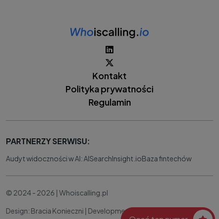
Kontakt
Polityka prywatności
Regulamin
PARTNERZY SERWISU:
Audyt widoczności w AI: AISearchInsight.io
Baza fintechów
© 2024 - 2026 | Whoiscalling.pl
Design: Bracia Konieczni |
Development:
IT Works Better