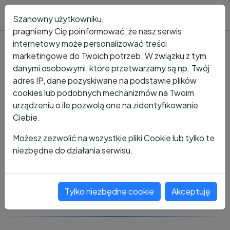
Blog
Szanowny użytkowniku,
pragniemy Cię poinformować, że nasz serwis
internetowy może personalizować treści
marketingowe do Twoich potrzeb. W związku z tym
Kto dzwonił?
Numer +48 720 932 233
danymi osobowymi, które przetwarzamy są np. Twój
adres IP, dane pozyskiwane na podstawie plików
+48 720 932 233
cookies lub podobnych mechanizmów na Twoim
urządzeniu o ile pozwolą one na zidentyfikowanie
Ciebie.
Zobacz komentarze
Możesz zezwolić na wszystkie pliki Cookie lub tylko te
niezbędne do działania serwisu.
Oceń ten numer
Tylko niezbędne cookie
Akceptuję