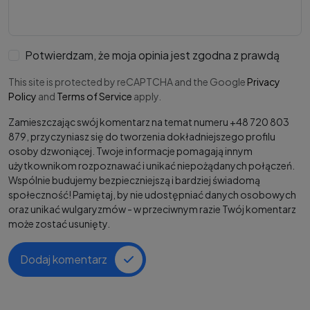
Potwierdzam, że moja opinia jest zgodna z prawdą
This site is protected by reCAPTCHA and the Google
Privacy
Policy
and
Terms of Service
apply.
Zamieszczając swój komentarz na temat numeru +48 720 803
879, przyczyniasz się do tworzenia dokładniejszego profilu
osoby dzwoniącej. Twoje informacje pomagają innym
użytkownikom rozpoznawać i unikać niepożądanych połączeń.
Wspólnie budujemy bezpieczniejszą i bardziej świadomą
społeczność! Pamiętaj, by nie udostępniać danych osobowych
oraz unikać wulgaryzmów - w przeciwnym razie Twój komentarz
może zostać usunięty.
Dodaj komentarz