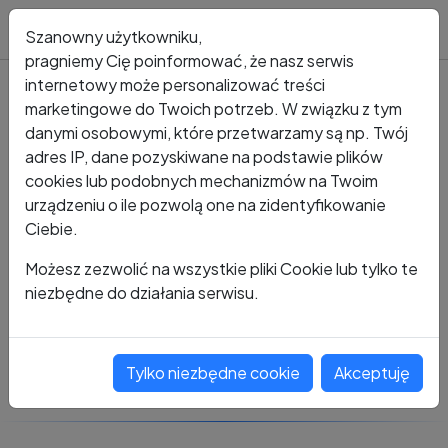
Blog
Szanowny użytkowniku,
pragniemy Cię poinformować, że nasz serwis
internetowy może personalizować treści
marketingowe do Twoich potrzeb. W związku z tym
Kto dzwonił?
Numer +48 720 803 879
danymi osobowymi, które przetwarzamy są np. Twój
adres IP, dane pozyskiwane na podstawie plików
+48 720 803 879
cookies lub podobnych mechanizmów na Twoim
urządzeniu o ile pozwolą one na zidentyfikowanie
Ciebie.
Zobacz komentarze
Możesz zezwolić na wszystkie pliki Cookie lub tylko te
niezbędne do działania serwisu.
Oceń ten numer
Tylko niezbędne cookie
Akceptuję