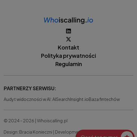
Kontakt
Polityka prywatności
Regulamin
PARTNERZY SERWISU:
Audyt widoczności w AI: AISearchInsight.io
Baza fintechów
© 2024 - 2026 | Whoiscalling.pl
Design: Bracia Konieczni |
Development:
IT Works Better