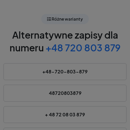
Różne warianty
Alternatywne zapisy dla
numeru
+48 720 803 879
+48-720-803-879
48720803879
+ 48 72 08 03 879