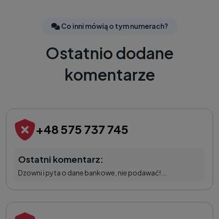
Co inni mówią o tym numerach?
Ostatnio dodane
komentarze
+48 575 737 745
Ostatni komentarz:
Dzowni i pyta o dane bankowe, nie podawać!...