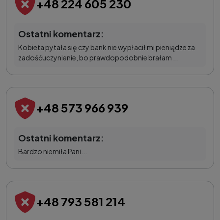
+48 224 605 230
Ostatni komentarz:
Kobieta pytała się czy bank nie wypłacił mi pieniądze za
zadośćuczynienie, bo prawdopodobnie brałam ...
+48 573 966 939
Ostatni komentarz:
Bardzo niemiła Pani...
+48 793 581 214