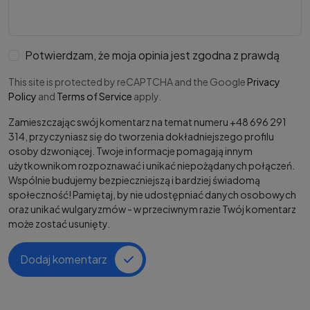
Potwierdzam, że moja opinia jest zgodna z prawdą
This site is protected by reCAPTCHA and the Google
Privacy
Policy
and
Terms of Service
apply.
Zamieszczając swój komentarz na temat numeru +48 696 291
314, przyczyniasz się do tworzenia dokładniejszego profilu
osoby dzwoniącej. Twoje informacje pomagają innym
użytkownikom rozpoznawać i unikać niepożądanych połączeń.
Wspólnie budujemy bezpieczniejszą i bardziej świadomą
społeczność! Pamiętaj, by nie udostępniać danych osobowych
oraz unikać wulgaryzmów - w przeciwnym razie Twój komentarz
może zostać usunięty.
Dodaj komentarz