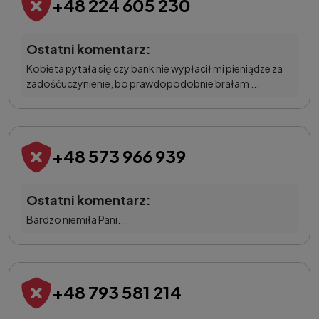
+48 224 605 230
Ostatni komentarz:
Kobieta pytała się czy bank nie wypłacił mi pieniądze za
zadośćuczynienie, bo prawdopodobnie brałam ...
+48 573 966 939
Ostatni komentarz:
Bardzo niemiła Pani...
+48 793 581 214