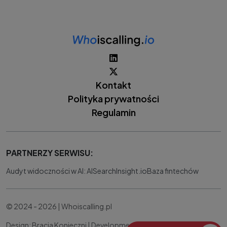
Kontakt
Polityka prywatności
Regulamin
PARTNERZY SERWISU:
Audyt widoczności w AI: AISearchInsight.io
Baza fintechów
© 2024 - 2026 | Whoiscalling.pl
Design: Bracia Konieczni |
Development:
IT Works Better