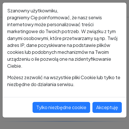
Blog
Szanowny użytkowniku,
pragniemy Cię poinformować, że nasz serwis
internetowy może personalizować treści
marketingowe do Twoich potrzeb. W związku z tym
Kto dzwonił?
Numer +48 696 291 314
danymi osobowymi, które przetwarzamy są np. Twój
adres IP, dane pozyskiwane na podstawie plików
+48 696 291 314
cookies lub podobnych mechanizmów na Twoim
urządzeniu o ile pozwolą one na zidentyfikowanie
Ciebie.
Zobacz komentarze
Możesz zezwolić na wszystkie pliki Cookie lub tylko te
niezbędne do działania serwisu.
Oceń ten numer
Tylko niezbędne cookie
Akceptuję