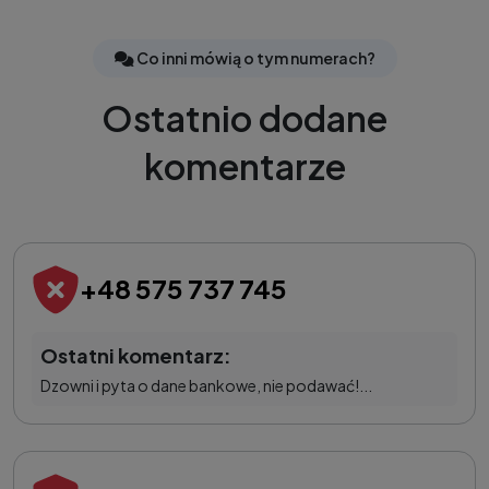
Co inni mówią o tym numerach?
Ostatnio dodane
komentarze
+48 575 737 745
Ostatni komentarz:
Dzowni i pyta o dane bankowe, nie podawać!...