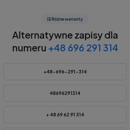
Różne warianty
Alternatywne zapisy dla
numeru
+48 696 291 314
+48-696-291-314
48696291314
+ 48 69 62 91 314