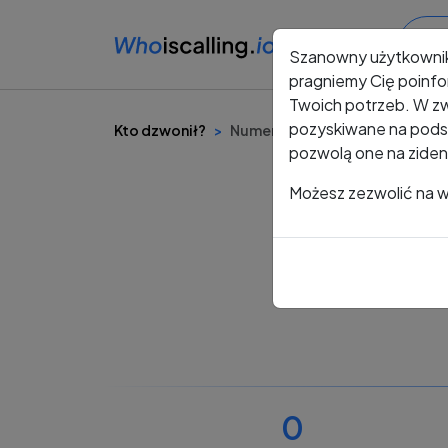
Szanowny użytkowni
pragniemy Cię poinfo
Twoich potrzeb. W zw
pozyskiwane na podst
Kto dzwonił?
Numer +48 619 015 124
pozwolą one na ziden
Możesz zezwolić na ws
0