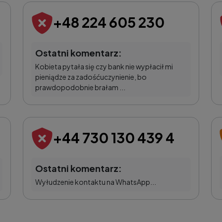
+48 224 605 230
Ostatni komentarz:
Kobieta pytała się czy bank nie wypłacił mi
pieniądze za zadośćuczynienie, bo
prawdopodobnie brałam ...
+44 730 130 439 4
Ostatni komentarz:
Wyłudzenie kontaktu na WhatsApp...