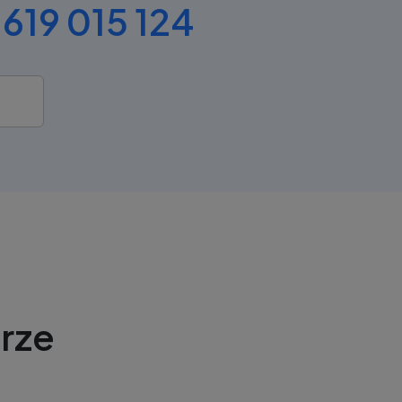
619 015 124
rze