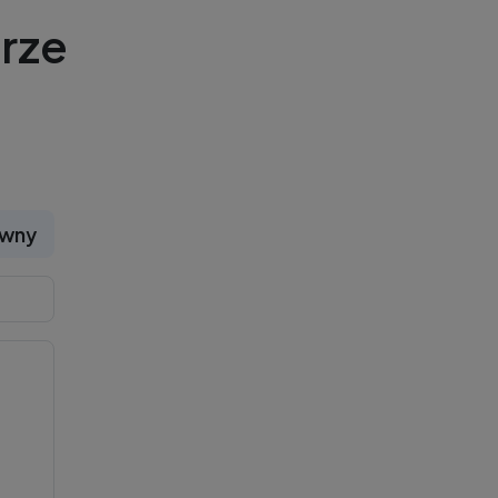
rze
ywny