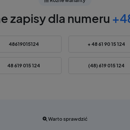
Różne warianty
e zapisy dla numeru
+48
48619015124
+ 48 61 90 15 124
48 619 015 124
(48) 619 015 124
Warto sprawdzić