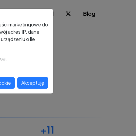
Blog
reści marketingowe do
ój adres IP, dane
rządzeniu o ile
isu.
ookie
Akceptuję
+11