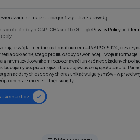
wierdzam, że moja opinia jest zgodna z prawdą
te is protected by reCAPTCHA and the Google
Privacy Policy
and
Term
apply.
czając swój komentarz na temat numeru +48 619 015 124, przyczynia
zenia dokładniejszego profilu osoby dzwoniącej. Twoje informacje
ją innym użytkownikom rozpoznawać i unikać niepożądanych połąc
e budujemy bezpieczniejszą i bardziej świadomą społeczność! Pamię
ostępniać danych osobowych oraz unikać wulgaryzmów - w przeciw
wój komentarz może zostać usunięty.
aj komentarz