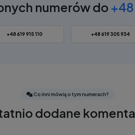
obnych numerów do
+48 
+48 619 915 110
+48 619 305 934
Co inni mówią o tym numerach?
tatnio dodane komenta