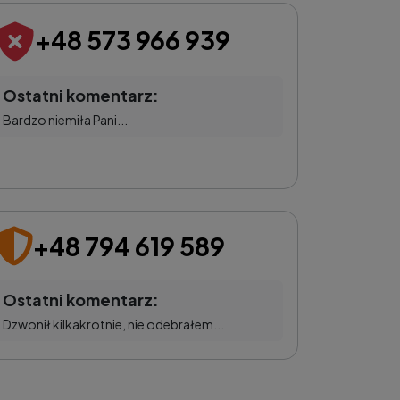
+48 573 966 939
Ostatni komentarz:
Bardzo niemiła Pani...
+48 794 619 589
Ostatni komentarz:
Dzwonił kilkakrotnie, nie odebrałem...