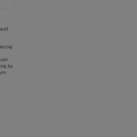
s of
sz się
zeń.
taj, by
nym