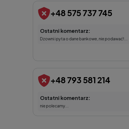
+48 575 737 745
Ostatni komentarz:
Dzowni i pyta o dane bankowe, nie podawać!...
+48 793 581 214
Ostatni komentarz:
nie polecamy...