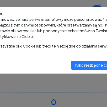
ku,
rmować, że nasz serwis internetowy może personalizować t
iązku z tym danymi osobowymi, które przetwarzamy są np. Tw
awie plików cookies lub podobnych mechanizmów na Twoim u
tyfikowanie Ciebie.
+48 619 015 124
zystkie pliki Cookie lub tylko te niezbędne do działania serw
Tylko niezbędne c
Zobacz komentarze
Oceń ten numer
0