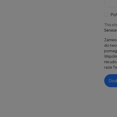
Pot
This si
Service
Zamiesz
do twor
pomaga
Wspólni
nie ud
razie T
Dod