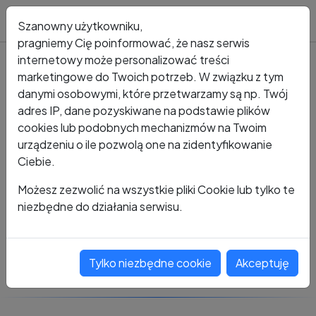
Blog
Szanowny użytkowniku,
pragniemy Cię poinformować, że nasz serwis
internetowy może personalizować treści
marketingowe do Twoich potrzeb. W związku z tym
Kto dzwonił?
Numer +48 534 796 991
danymi osobowymi, które przetwarzamy są np. Twój
adres IP, dane pozyskiwane na podstawie plików
+48 534 796 991
cookies lub podobnych mechanizmów na Twoim
urządzeniu o ile pozwolą one na zidentyfikowanie
Ciebie.
Zobacz komentarze
Możesz zezwolić na wszystkie pliki Cookie lub tylko te
niezbędne do działania serwisu.
Oceń ten numer
Tylko niezbędne cookie
Akceptuję