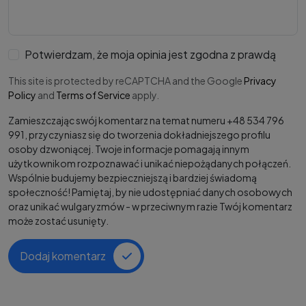
Potwierdzam, że moja opinia jest zgodna z prawdą
This site is protected by reCAPTCHA and the Google
Privacy
Policy
and
Terms of Service
apply.
Zamieszczając swój komentarz na temat numeru +48 534 796
991, przyczyniasz się do tworzenia dokładniejszego profilu
osoby dzwoniącej. Twoje informacje pomagają innym
użytkownikom rozpoznawać i unikać niepożądanych połączeń.
Wspólnie budujemy bezpieczniejszą i bardziej świadomą
społeczność! Pamiętaj, by nie udostępniać danych osobowych
oraz unikać wulgaryzmów - w przeciwnym razie Twój komentarz
może zostać usunięty.
Dodaj komentarz