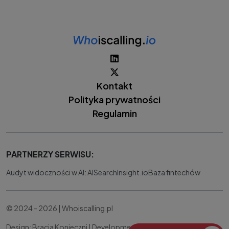
Kontakt
Polityka prywatności
Regulamin
PARTNERZY SERWISU:
Audyt widoczności w AI: AISearchInsight.io
Baza fintechów
© 2024 - 2026 | Whoiscalling.pl
Design: Bracia Konieczni |
Development:
IT Works Better