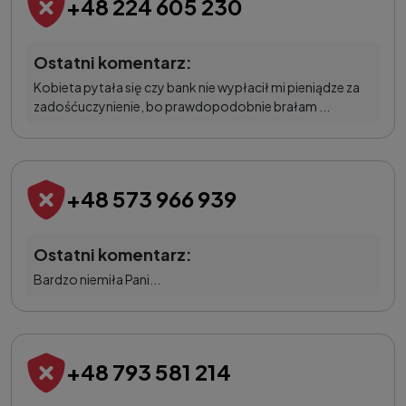
+48 224 605 230
Ostatni komentarz:
Kobieta pytała się czy bank nie wypłacił mi pieniądze za
zadośćuczynienie, bo prawdopodobnie brałam ...
+48 573 966 939
Ostatni komentarz:
Bardzo niemiła Pani...
+48 793 581 214