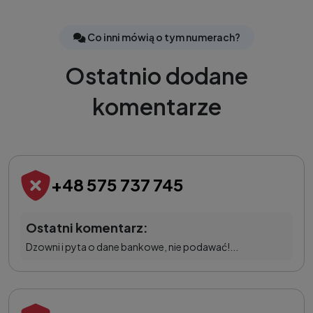
Co inni mówią o tym numerach?
Ostatnio dodane
komentarze
+48 575 737 745
Ostatni komentarz:
Dzowni i pyta o dane bankowe, nie podawać!...