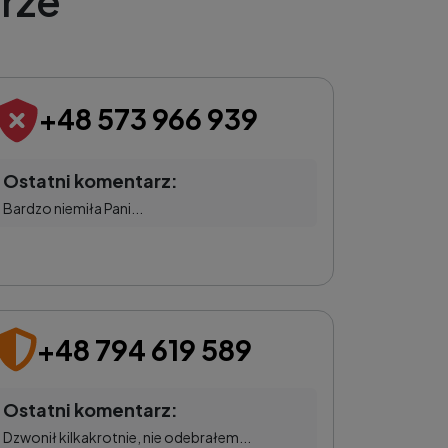
rze
+48 573 966 939
Ostatni komentarz:
Bardzo niemiła Pani...
+48 794 619 589
Ostatni komentarz:
Dzwonił kilkakrotnie, nie odebrałem...