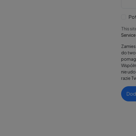
Pot
This si
Service
Zamiesz
do twor
pomaga
Wspólni
nie ud
razie T
Dod