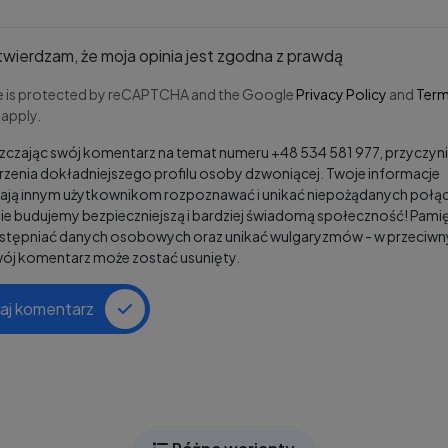
wierdzam, że moja opinia jest zgodna z prawdą
te is protected by reCAPTCHA and the Google
Privacy Policy
and
Term
apply.
czając swój komentarz na temat numeru +48 534 581 977, przyczyni
zenia dokładniejszego profilu osoby dzwoniącej. Twoje informacje
ją innym użytkownikom rozpoznawać i unikać niepożądanych połąc
e budujemy bezpieczniejszą i bardziej świadomą społeczność! Pamię
ostępniać danych osobowych oraz unikać wulgaryzmów - w przeciw
wój komentarz może zostać usunięty.
aj komentarz