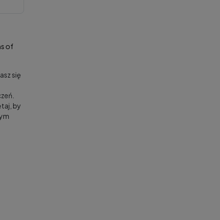
s of
asz się
zeń.
taj, by
nym