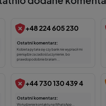
tatnio dodane komenta
+48 224 605 230
Ostatni komentarz:
Kobieta pytała się czy bank nie wypłacił mi
pieniądze za zadośćuczynienie, bo
prawdopodobnie brałam ...
+44 730 130 439 4
Ostatni komentarz:
Wyłudzenie kontaktu na WhatsApp...