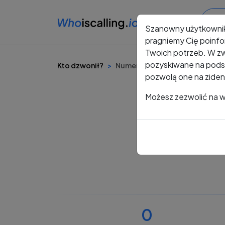
Szanowny użytkowni
pragniemy Cię poinfo
Twoich potrzeb. W zw
pozyskiwane na podst
Kto dzwonił?
Numer +48 534 581 977
pozwolą one na ziden
Możesz zezwolić na ws
0