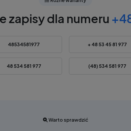
Różne warianty
e zapisy dla numeru
+48
48534581977
+ 48 53 45 81 977
48 534 581 977
(48) 534 581 977
Warto sprawdzić