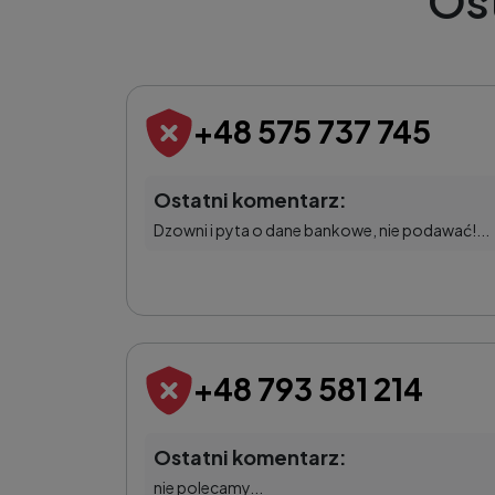
Os
+48 575 737 745
Ostatni komentarz:
Dzowni i pyta o dane bankowe, nie podawać!...
+48 793 581 214
Ostatni komentarz:
nie polecamy...