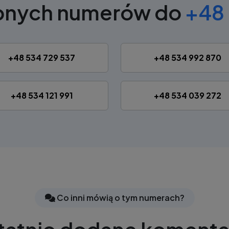
obnych numerów do
+48 
+48 534 729 537
+48 534 992 870
+48 534 121 991
+48 534 039 272
Co inni mówią o tym numerach?