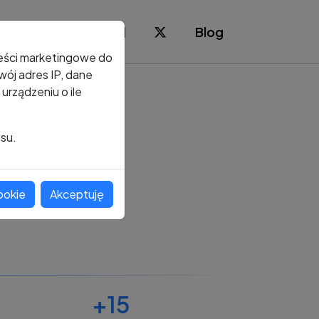
Blog
reści marketingowe do
ój adres IP, dane
rządzeniu o ile
isu.
ookie
Akceptuję
+15