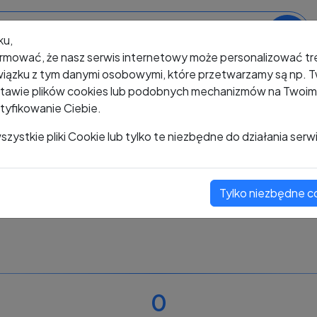
ku,
rmować, że nasz serwis internetowy może personalizować t
iązku z tym danymi osobowymi, które przetwarzamy są np. Tw
awie plików cookies lub podobnych mechanizmów na Twoim u
tyfikowanie Ciebie.
+48 534 581 977
zystkie pliki Cookie lub tylko te niezbędne do działania serw
Tylko niezbędne c
Zobacz komentarze
Oceń ten numer
0