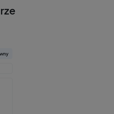
rze
ywny