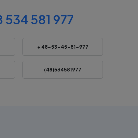
 534 581 977
+ 48-53-45-81-977
(48)534581977