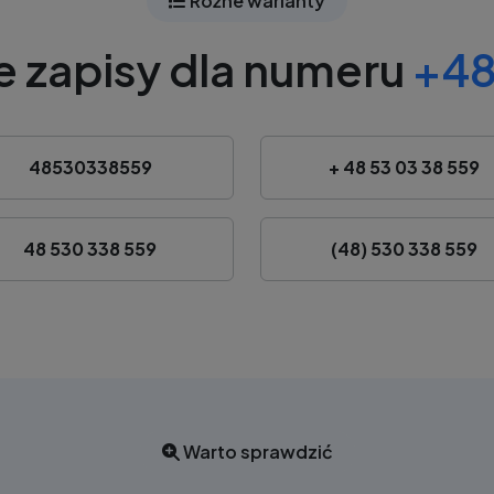
Różne warianty
e zapisy dla numeru
+48
48530338559
+ 48 53 03 38 559
48 530 338 559
(48) 530 338 559
Warto sprawdzić