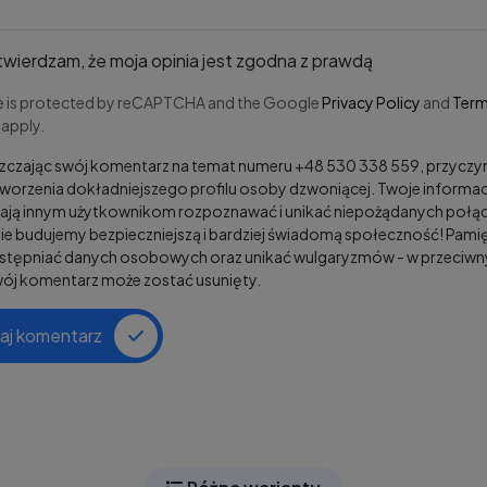
wierdzam, że moja opinia jest zgodna z prawdą
te is protected by reCAPTCHA and the Google
Privacy Policy
and
Term
apply.
zczając swój komentarz na temat numeru +48 530 338 559, przyczy
tworzenia dokładniejszego profilu osoby dzwoniącej. Twoje informac
ją innym użytkownikom rozpoznawać i unikać niepożądanych połąc
e budujemy bezpieczniejszą i bardziej świadomą społeczność! Pamię
ostępniać danych osobowych oraz unikać wulgaryzmów - w przeciw
wój komentarz może zostać usunięty.
aj komentarz