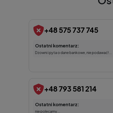
Os
+48 575 737 745
Ostatni komentarz:
Dzowni i pyta o dane bankowe, nie podawać!...
+48 793 581 214
Ostatni komentarz:
nie polecamy...