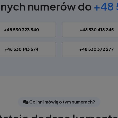
bnych numerów do
+48 
+48 530 323 540
+48 530 418 245
+48 530 143 574
+48 530 372 277
Co inni mówią o tym numerach?