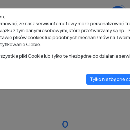
ku,
rmować, że nasz serwis internetowy może personalizować t
iązku z tym danymi osobowymi, które przetwarzamy są np. Tw
awie plików cookies lub podobnych mechanizmów na Twoim u
tyfikowanie Ciebie.
+48 530 338 559
zystkie pliki Cookie lub tylko te niezbędne do działania serw
Tylko niezbędne c
Zobacz komentarze
Oceń ten numer
0