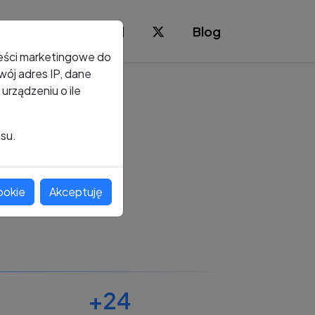
Blog
reści marketingowe do
ój adres IP, dane
rządzeniu o ile
isu.
ookie
Akceptuję
+24