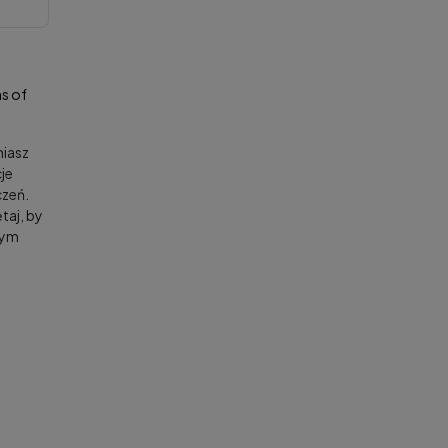
s of
niasz
je
zeń.
taj, by
nym