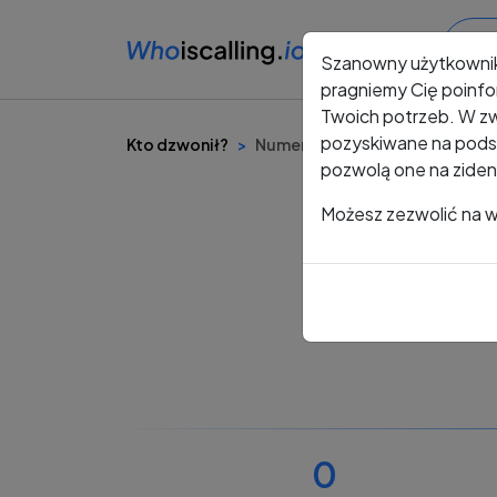
Szanowny użytkowni
pragniemy Cię poinfo
Twoich potrzeb. W zw
pozyskiwane na podst
Kto dzwonił?
Numer +48 530 338 559
pozwolą one na ziden
Możesz zezwolić na ws
0