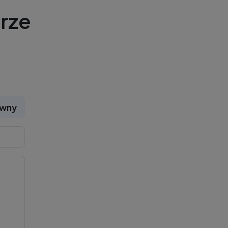
rze
ywny