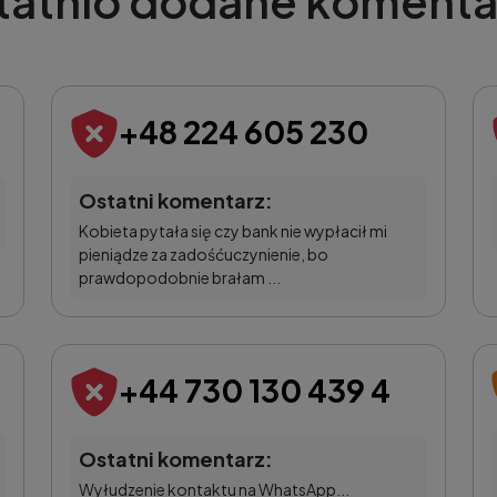
tatnio dodane komenta
+48 224 605 230
Ostatni komentarz:
Kobieta pytała się czy bank nie wypłacił mi
pieniądze za zadośćuczynienie, bo
prawdopodobnie brałam ...
+44 730 130 439 4
Ostatni komentarz:
Wyłudzenie kontaktu na WhatsApp...