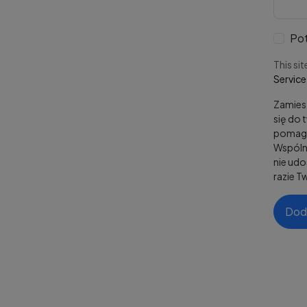
Pot
This si
Service
Zamies
się do 
pomaga
Wspólni
nie ud
razie T
Dod