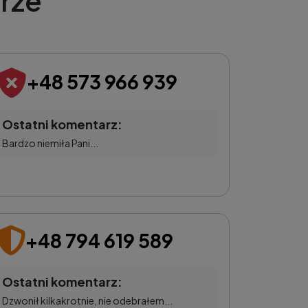
rze
+48 573 966 939
Ostatni komentarz:
Bardzo niemiła Pani...
+48 794 619 589
Ostatni komentarz:
Dzwonił kilkakrotnie, nie odebrałem...