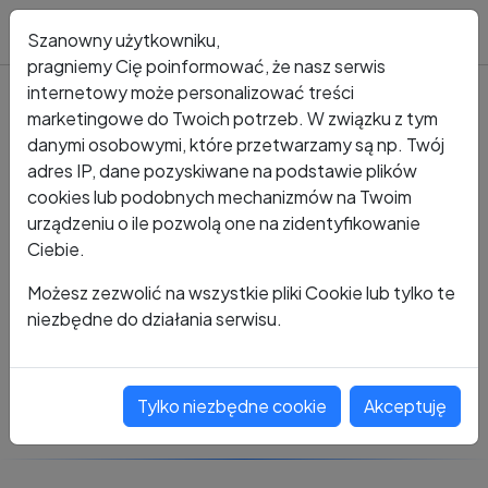
Blog
Szanowny użytkowniku,
pragniemy Cię poinformować, że nasz serwis
internetowy może personalizować treści
marketingowe do Twoich potrzeb. W związku z tym
Kto dzwonił?
Numer +48 530 412 741
danymi osobowymi, które przetwarzamy są np. Twój
adres IP, dane pozyskiwane na podstawie plików
+48 530 412 741
cookies lub podobnych mechanizmów na Twoim
urządzeniu o ile pozwolą one na zidentyfikowanie
Ciebie.
Zobacz komentarze
Możesz zezwolić na wszystkie pliki Cookie lub tylko te
niezbędne do działania serwisu.
Oceń ten numer
Tylko niezbędne cookie
Akceptuję