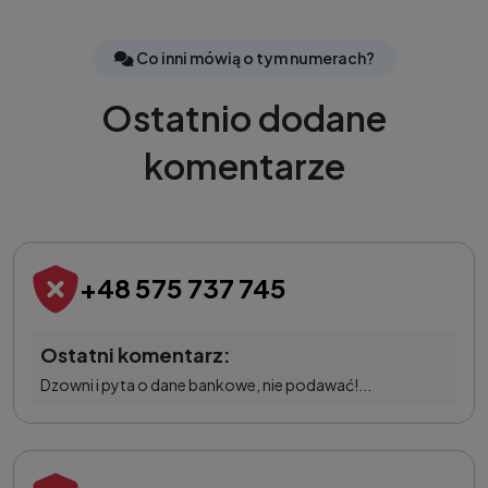
Co inni mówią o tym numerach?
Ostatnio dodane
komentarze
+48 575 737 745
Ostatni komentarz:
Dzowni i pyta o dane bankowe, nie podawać!...