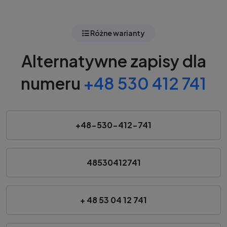
Różne warianty
Alternatywne zapisy dla
numeru
+48 530 412 741
+48-530-412-741
48530412741
+ 48 53 04 12 741