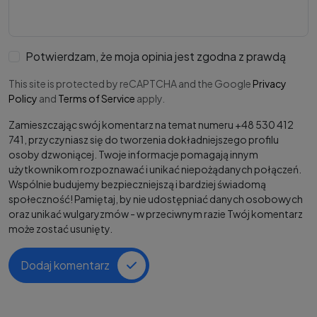
Potwierdzam, że moja opinia jest zgodna z prawdą
This site is protected by reCAPTCHA and the Google
Privacy
Policy
and
Terms of Service
apply.
Zamieszczając swój komentarz na temat numeru +48 530 412
741, przyczyniasz się do tworzenia dokładniejszego profilu
osoby dzwoniącej. Twoje informacje pomagają innym
użytkownikom rozpoznawać i unikać niepożądanych połączeń.
Wspólnie budujemy bezpieczniejszą i bardziej świadomą
społeczność! Pamiętaj, by nie udostępniać danych osobowych
oraz unikać wulgaryzmów - w przeciwnym razie Twój komentarz
może zostać usunięty.
Dodaj komentarz