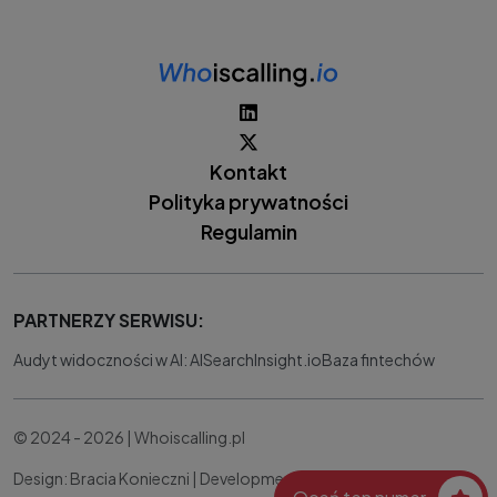
Kontakt
Polityka prywatności
Regulamin
PARTNERZY SERWISU:
Audyt widoczności w AI: AISearchInsight.io
Baza fintechów
© 2024 - 2026 | Whoiscalling.pl
Design: Bracia Konieczni |
Development:
IT Works Better