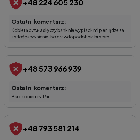
+48 224 605 230
Ostatni komentarz:
Kobieta pytała się czy bank nie wypłacił mi pieniądze za
zadośćuczynienie, bo prawdopodobnie brałam ...
+48 573 966 939
Ostatni komentarz:
Bardzo niemiła Pani...
+48 793 581 214