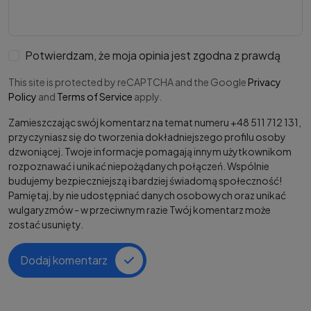
Potwierdzam, że moja opinia jest zgodna z prawdą
This site is protected by reCAPTCHA and the Google
Privacy
Policy
and
Terms of Service
apply.
Zamieszczając swój komentarz na temat numeru +48 511 712 131,
przyczyniasz się do tworzenia dokładniejszego profilu osoby
dzwoniącej. Twoje informacje pomagają innym użytkownikom
rozpoznawać i unikać niepożądanych połączeń. Wspólnie
budujemy bezpieczniejszą i bardziej świadomą społeczność!
Pamiętaj, by nie udostępniać danych osobowych oraz unikać
wulgaryzmów - w przeciwnym razie Twój komentarz może
zostać usunięty.
Dodaj komentarz