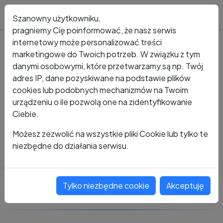
Blog
Szanowny użytkowniku,
pragniemy Cię poinformować, że nasz serwis
internetowy może personalizować treści
marketingowe do Twoich potrzeb. W związku z tym
Kto dzwonił?
Numer +48 511 712 131
danymi osobowymi, które przetwarzamy są np. Twój
adres IP, dane pozyskiwane na podstawie plików
+48 511 712 131
cookies lub podobnych mechanizmów na Twoim
urządzeniu o ile pozwolą one na zidentyfikowanie
Ciebie.
Zobacz komentarze
Możesz zezwolić na wszystkie pliki Cookie lub tylko te
niezbędne do działania serwisu.
Oceń ten numer
Tylko niezbędne cookie
Akceptuję