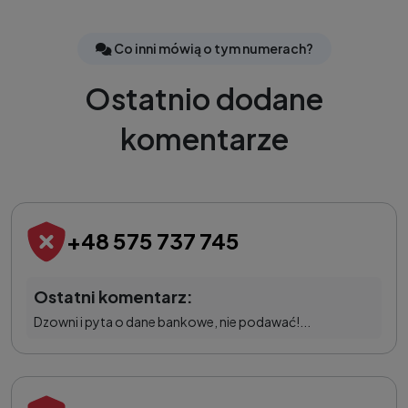
Co inni mówią o tym numerach?
Ostatnio dodane
komentarze
+48 575 737 745
Ostatni komentarz:
Dzowni i pyta o dane bankowe, nie podawać!...