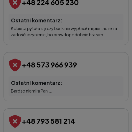
+48 224 605 230
Ostatni komentarz:
Kobieta pytała się czy bank nie wypłacił mi pieniądze za
zadośćuczynienie, bo prawdopodobnie brałam ...
+48 573 966 939
Ostatni komentarz:
Bardzo niemiła Pani...
+48 793 581 214