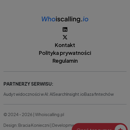
Kontakt
Polityka prywatności
Regulamin
PARTNERZY SERWISU:
Audyt widoczności w AI: AISearchInsight.io
Baza fintechów
© 2024 - 2026 | Whoiscalling.pl
Design: Bracia Konieczni |
Development:
IT Works Better