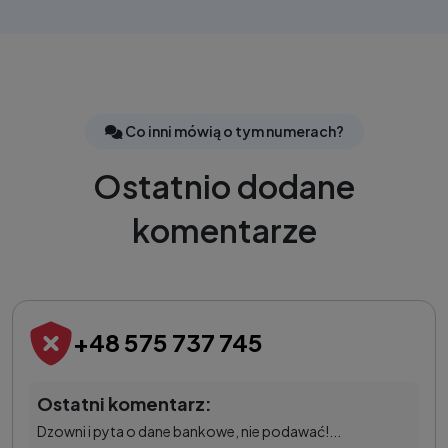
Co inni mówią o tym numerach?
Ostatnio dodane
komentarze
+48 575 737 745
Ostatni komentarz:
Dzowni i pyta o dane bankowe, nie podawać!...