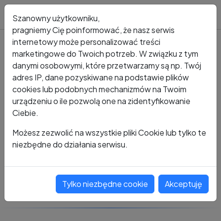
Blog
Szanowny użytkowniku,
pragniemy Cię poinformować, że nasz serwis
internetowy może personalizować treści
marketingowe do Twoich potrzeb. W związku z tym
Kto dzwonił?
Numer +48 498 959 944
danymi osobowymi, które przetwarzamy są np. Twój
adres IP, dane pozyskiwane na podstawie plików
+48 498 959 944
cookies lub podobnych mechanizmów na Twoim
urządzeniu o ile pozwolą one na zidentyfikowanie
Ciebie.
Zobacz komentarze
Możesz zezwolić na wszystkie pliki Cookie lub tylko te
niezbędne do działania serwisu.
Oceń ten numer
Tylko niezbędne cookie
Akceptuję