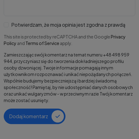
Potwierdzam, że moja opinia jest zgodna z prawdą
This site is protected by reCAPTCHA and the Google
Privacy
Policy
and
Terms of Service
apply.
Zamieszczając swój komentarz na temat numeru +48 498 959
944, przyczyniasz się do tworzenia dokładniejszego profilu
osoby dzwoniącej. Twoje informacje pomagają innym
użytkownikom rozpoznawać i unikać niepożądanych połączeń.
Wspólnie budujemy bezpieczniejszą i bardziej świadomą
społeczność! Pamiętaj, by nie udostępniać danych osobowych
oraz unikać wulgaryzmów - w przeciwnym razie Twój komentarz
może zostać usunięty.
Dodaj komentarz