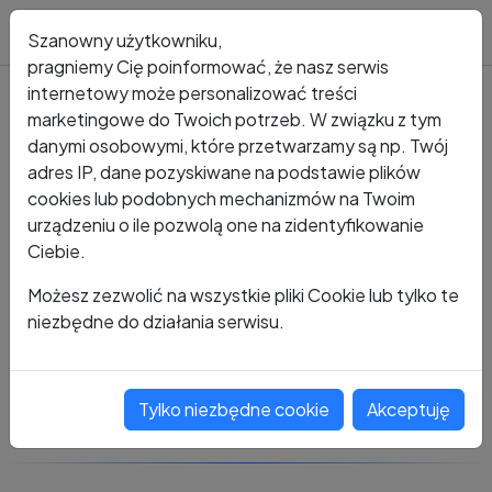
Blog
Szanowny użytkowniku,
pragniemy Cię poinformować, że nasz serwis
internetowy może personalizować treści
marketingowe do Twoich potrzeb. W związku z tym
Kto dzwonił?
Numer +48 485 031 473
danymi osobowymi, które przetwarzamy są np. Twój
adres IP, dane pozyskiwane na podstawie plików
+48 485 031 473
cookies lub podobnych mechanizmów na Twoim
urządzeniu o ile pozwolą one na zidentyfikowanie
Ciebie.
Zobacz komentarze
Możesz zezwolić na wszystkie pliki Cookie lub tylko te
niezbędne do działania serwisu.
Oceń ten numer
Tylko niezbędne cookie
Akceptuję