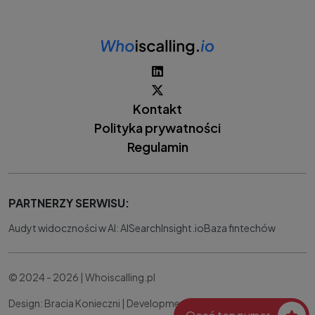
Kontakt
Polityka prywatności
Regulamin
PARTNERZY SERWISU:
Audyt widoczności w AI: AISearchInsight.io
Baza fintechów
© 2024 - 2026 | Whoiscalling.pl
Design: Bracia Konieczni |
Development:
IT Works Better