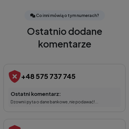
Co inni mówią o tym numerach?
Ostatnio dodane
komentarze
+48 575 737 745
Ostatni komentarz:
Dzowni i pyta o dane bankowe, nie podawać!...