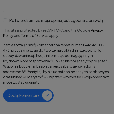
Potwierdzam, że moja opinia jest zgodna z prawdą
This site is protected by reCAPTCHA and the Google
Privacy
Policy
and
Terms of Service
apply.
Zamieszczając swój komentarz na temat numeru +48 485 031
473, przyczyniasz się do tworzenia dokładniejszego profilu
osoby dzwoniącej. Twoje informacje pomagają innym
użytkownikom rozpoznawać i unikać niepożądanych połączeń.
Wspólnie budujemy bezpieczniejszą i bardziej świadomą
społeczność! Pamiętaj, by nie udostępniać danych osobowych
oraz unikać wulgaryzmów - w przeciwnym razie Twój komentarz
może zostać usunięty.
Dodaj komentarz