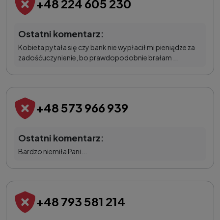
+48 224 605 230
Ostatni komentarz:
Kobieta pytała się czy bank nie wypłacił mi pieniądze za
zadośćuczynienie, bo prawdopodobnie brałam ...
+48 573 966 939
Ostatni komentarz:
Bardzo niemiła Pani...
+48 793 581 214