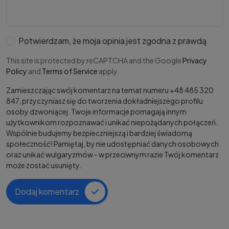
Potwierdzam, że moja opinia jest zgodna z prawdą
This site is protected by reCAPTCHA and the Google
Privacy
Policy
and
Terms of Service
apply.
Zamieszczając swój komentarz na temat numeru +48 485 320
847, przyczyniasz się do tworzenia dokładniejszego profilu
osoby dzwoniącej. Twoje informacje pomagają innym
użytkownikom rozpoznawać i unikać niepożądanych połączeń.
Wspólnie budujemy bezpieczniejszą i bardziej świadomą
społeczność! Pamiętaj, by nie udostępniać danych osobowych
oraz unikać wulgaryzmów - w przeciwnym razie Twój komentarz
może zostać usunięty.
Dodaj komentarz