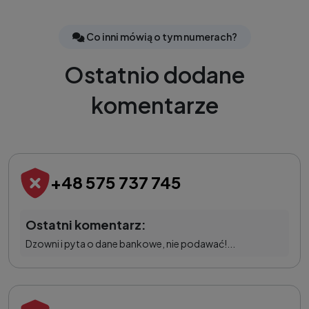
Co inni mówią o tym numerach?
Ostatnio dodane
komentarze
+48 575 737 745
Ostatni komentarz:
Dzowni i pyta o dane bankowe, nie podawać!...