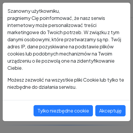
Blog
Szanowny użytkowniku,
pragniemy Cię poinformować, że nasz serwis
internetowy może personalizować treści
marketingowe do Twoich potrzeb. W związku z tym
Kto dzwonił?
Numer +48 485 320 847
danymi osobowymi, które przetwarzamy są np. Twój
adres IP, dane pozyskiwane na podstawie plików
+48 485 320 847
cookies lub podobnych mechanizmów na Twoim
urządzeniu o ile pozwolą one na zidentyfikowanie
Ciebie.
Zobacz komentarze
Możesz zezwolić na wszystkie pliki Cookie lub tylko te
niezbędne do działania serwisu.
Oceń ten numer
Tylko niezbędne cookie
Akceptuję