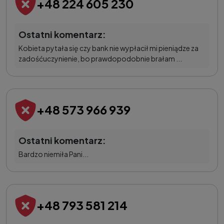
+48 224 605 230
Ostatni komentarz:
Kobieta pytała się czy bank nie wypłacił mi pieniądze za
zadośćuczynienie, bo prawdopodobnie brałam ...
+48 573 966 939
Ostatni komentarz:
Bardzo niemiła Pani...
+48 793 581 214