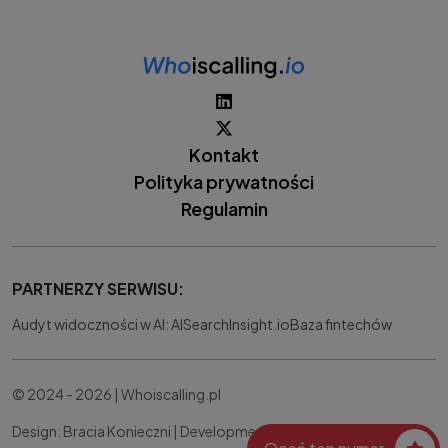
Kontakt
Polityka prywatności
Regulamin
PARTNERZY SERWISU:
Audyt widoczności w AI: AISearchInsight.io
Baza fintechów
© 2024 - 2026 | Whoiscalling.pl
Design: Bracia Konieczni |
Development:
IT Works Better