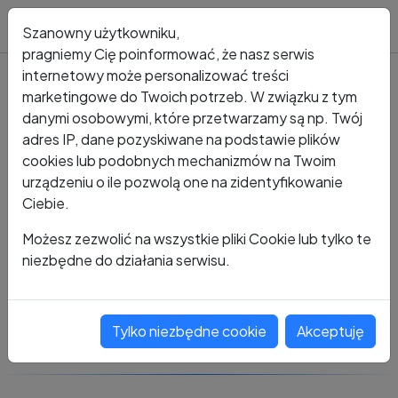
Blog
Szanowny użytkowniku,
pragniemy Cię poinformować, że nasz serwis
internetowy może personalizować treści
marketingowe do Twoich potrzeb. W związku z tym
Kto dzwonił?
Numer +48 083 376 327 9
danymi osobowymi, które przetwarzamy są np. Twój
adres IP, dane pozyskiwane na podstawie plików
+48 083 376 327 9
cookies lub podobnych mechanizmów na Twoim
urządzeniu o ile pozwolą one na zidentyfikowanie
Ciebie.
Zobacz komentarze
Możesz zezwolić na wszystkie pliki Cookie lub tylko te
niezbędne do działania serwisu.
Oceń ten numer
Tylko niezbędne cookie
Akceptuję