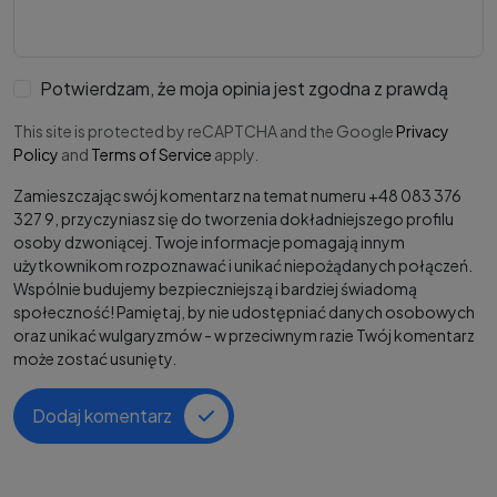
Potwierdzam, że moja opinia jest zgodna z prawdą
This site is protected by reCAPTCHA and the Google
Privacy
Policy
and
Terms of Service
apply.
Zamieszczając swój komentarz na temat numeru +48 083 376
327 9, przyczyniasz się do tworzenia dokładniejszego profilu
osoby dzwoniącej. Twoje informacje pomagają innym
użytkownikom rozpoznawać i unikać niepożądanych połączeń.
Wspólnie budujemy bezpieczniejszą i bardziej świadomą
społeczność! Pamiętaj, by nie udostępniać danych osobowych
oraz unikać wulgaryzmów - w przeciwnym razie Twój komentarz
może zostać usunięty.
Dodaj komentarz