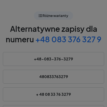
Różne warianty
Alternatywne zapisy dla
numeru
+48 083 376 327 9
+48-083-376-3279
480833763279
+ 48 08 33 76 3279