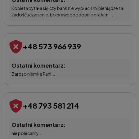
Kobieta pytała się czy bank nie wypłacił mi pieniądze za
zadośćuczynienie, bo prawdopodobnie brałam ...
+48 573 966 939
Ostatni komentarz:
Bardzo niemiła Pani...
+48 793 581 214
Ostatni komentarz:
nie polecamy...