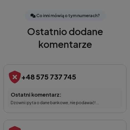
Co inni mówią o tym numerach?
Ostatnio dodane
komentarze
+48 575 737 745
Ostatni komentarz:
Dzowni i pyta o dane bankowe, nie podawać!...