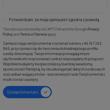
Potwierdzam, że moja opinia jest zgodna z prawdą
This site is protected by reCAPTCHA and the Google
Privacy
Policy
and
Terms of Service
apply.
Zamieszczając swój komentarz na temat numeru +46 767 262
865, przyczyniasz się do tworzenia dokładniejszego profilu
osoby dzwoniącej. Twoje informacje pomagają innym
użytkownikom rozpoznawać i unikać niepożądanych połączeń.
Wspólnie budujemy bezpieczniejszą i bardziej świadomą
społeczność! Pamiętaj, by nie udostępniać danych osobowych
oraz unikać wulgaryzmów - w przeciwnym razie Twój komentarz
może zostać usunięty.
Dodaj komentarz