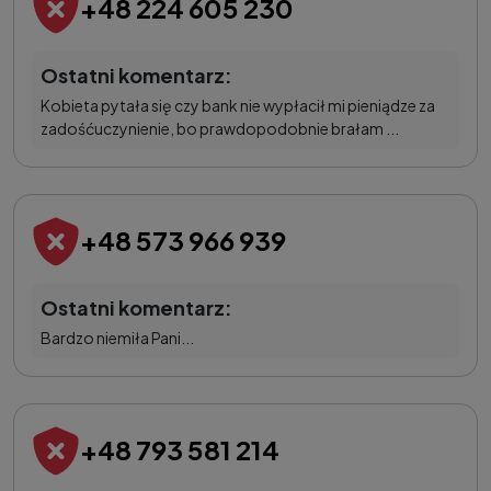
+48 224 605 230
Ostatni komentarz:
Kobieta pytała się czy bank nie wypłacił mi pieniądze za
zadośćuczynienie, bo prawdopodobnie brałam ...
+48 573 966 939
Ostatni komentarz:
Bardzo niemiła Pani...
+48 793 581 214