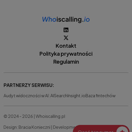
Kontakt
Polityka prywatności
Regulamin
PARTNERZY SERWISU:
Audyt widoczności w AI: AISearchInsight.io
Baza fintechów
© 2024 - 2026 | Whoiscalling.pl
Design: Bracia Konieczni |
Development:
IT Works Better