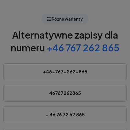
Różne warianty
Alternatywne zapisy dla
numeru
+46 767 262 865
+46-767-262-865
46767262865
+ 46 76 72 62 865