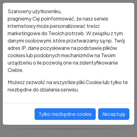
Blog
Szanowny użytkowniku,
pragniemy Cię poinformować, że nasz serwis
internetowy może personalizować treści
marketingowe do Twoich potrzeb. W związku z tym
Kto dzwonił?
Numer +46 767 262 865
danymi osobowymi, które przetwarzamy są np. Twój
adres IP, dane pozyskiwane na podstawie plików
+46 767 262 865
cookies lub podobnych mechanizmów na Twoim
urządzeniu o ile pozwolą one na zidentyfikowanie
Ciebie.
Zobacz komentarze
Możesz zezwolić na wszystkie pliki Cookie lub tylko te
niezbędne do działania serwisu.
Oceń ten numer
Tylko niezbędne cookie
Akceptuję