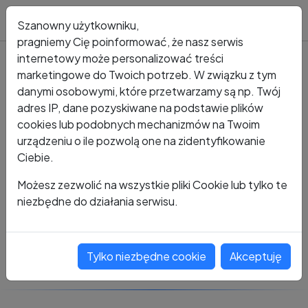
Blog
Szanowny użytkowniku,
pragniemy Cię poinformować, że nasz serwis
internetowy może personalizować treści
marketingowe do Twoich potrzeb. W związku z tym
Kto dzwonił?
Numer +48 881 231 112
danymi osobowymi, które przetwarzamy są np. Twój
adres IP, dane pozyskiwane na podstawie plików
+48 881 231 112
cookies lub podobnych mechanizmów na Twoim
urządzeniu o ile pozwolą one na zidentyfikowanie
Ciebie.
Zobacz komentarze
Możesz zezwolić na wszystkie pliki Cookie lub tylko te
niezbędne do działania serwisu.
Oceń ten numer
Tylko niezbędne cookie
Akceptuję