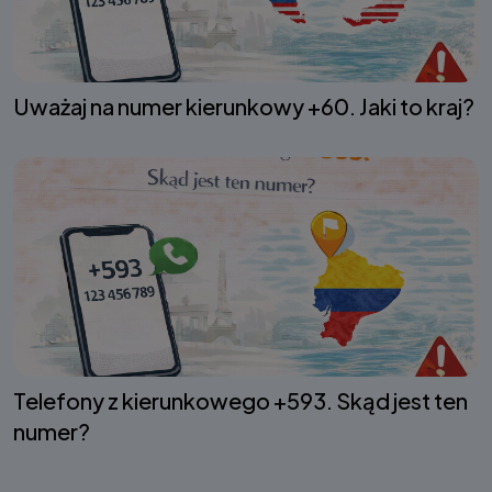
Uważaj na numer kierunkowy +60. Jaki to kraj?
Telefony z kierunkowego +593. Skąd jest ten
numer?