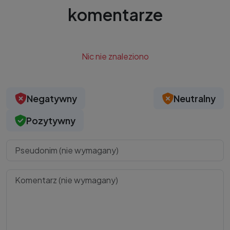
komentarze
Nic nie znaleziono
Negatywny
Neutralny
Pozytywny