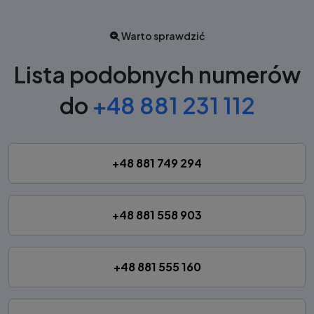
Warto sprawdzić
Lista podobnych numerów
do
+48 881 231 112
+48 881 749 294
+48 881 558 903
+48 881 555 160