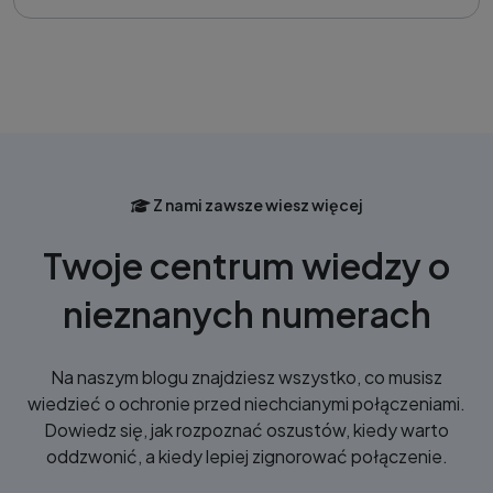
Z nami zawsze wiesz więcej
Twoje centrum wiedzy o
nieznanych numerach
Na naszym blogu znajdziesz wszystko, co musisz
wiedzieć o ochronie przed niechcianymi połączeniami.
Dowiedz się, jak rozpoznać oszustów, kiedy warto
oddzwonić, a kiedy lepiej zignorować połączenie.