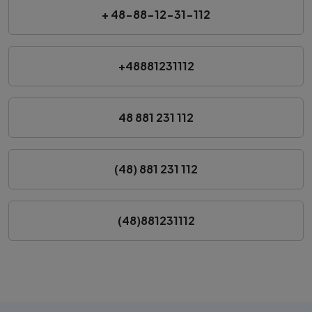
+ 48-88-12-31-112
+48881231112
48 881 231 112
(48) 881 231 112
(48)881231112