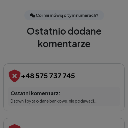
Co inni mówią o tym numerach?
Ostatnio dodane
komentarze
+48 575 737 745
Ostatni komentarz:
Dzowni i pyta o dane bankowe, nie podawać!...