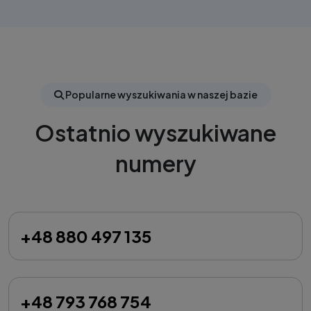
Popularne wyszukiwania w naszej bazie
Ostatnio wyszukiwane
numery
+48 880 497 135
+48 793 768 754