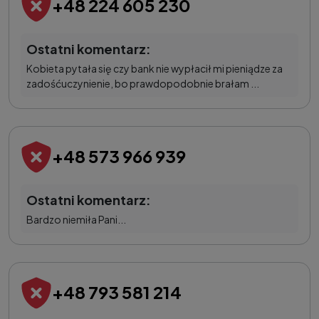
+48 224 605 230
Ostatni komentarz:
Kobieta pytała się czy bank nie wypłacił mi pieniądze za
zadośćuczynienie, bo prawdopodobnie brałam ...
+48 573 966 939
Ostatni komentarz:
Bardzo niemiła Pani...
+48 793 581 214