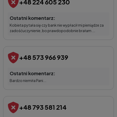
+48 224 605 230
Ostatni komentarz:
Kobieta pytała się czy bank nie wypłacił mi pieniądze za
zadośćuczynienie, bo prawdopodobnie brałam ...
+48 573 966 939
Ostatni komentarz:
Bardzo niemiła Pani...
+48 793 581 214