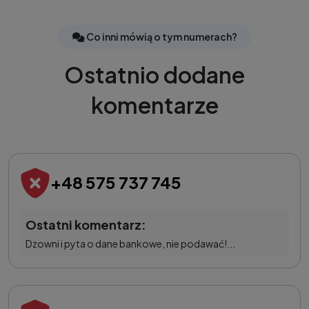
Co inni mówią o tym numerach?
Ostatnio dodane
komentarze
+48 575 737 745
Ostatni komentarz:
Dzowni i pyta o dane bankowe, nie podawać!...