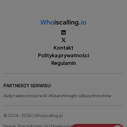
Kontakt
Polityka prywatności
Regulamin
PARTNERZY SERWISU:
Audyt widoczności w AI: AISearchInsight.io
Baza fintechów
© 2024 - 2026 | Whoiscalling.pl
Design: Bracia Konieczni |
Development:
IT Works Better