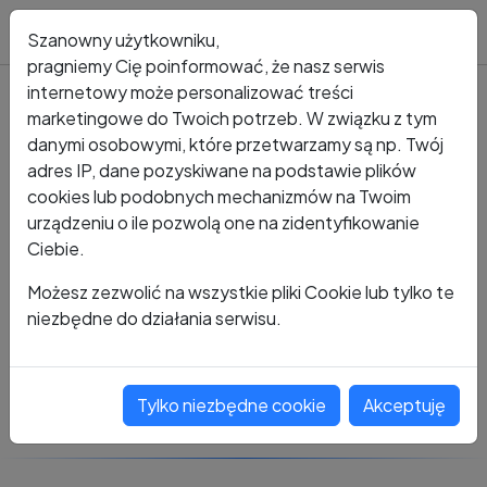
Blog
Szanowny użytkowniku,
pragniemy Cię poinformować, że nasz serwis
internetowy może personalizować treści
marketingowe do Twoich potrzeb. W związku z tym
Kto dzwonił?
Numer +48 880 470 118
danymi osobowymi, które przetwarzamy są np. Twój
adres IP, dane pozyskiwane na podstawie plików
+48 880 470 118
cookies lub podobnych mechanizmów na Twoim
urządzeniu o ile pozwolą one na zidentyfikowanie
Ciebie.
Zobacz komentarze
Możesz zezwolić na wszystkie pliki Cookie lub tylko te
niezbędne do działania serwisu.
Oceń ten numer
Tylko niezbędne cookie
Akceptuję