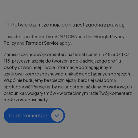
Potwierdzam, że moja opinia jest zgodna z prawdą
This site is protected by reCAPTCHA and the Google
Privacy
Policy
and
Terms of Service
apply.
Zamieszczając swój komentarz na temat numeru +48 880 470
118, przyczyniasz się do tworzenia dokładniejszego profilu
osoby dzwoniącej. Twoje informacje pomagają innym
użytkownikom rozpoznawać i unikać niepożądanych połączeń.
Wspólnie budujemy bezpieczniejszą i bardziej świadomą
społeczność! Pamiętaj, by nie udostępniać danych osobowych
oraz unikać wulgaryzmów - w przeciwnym razie Twój komentarz
może zostać usunięty.
Dodaj komentarz