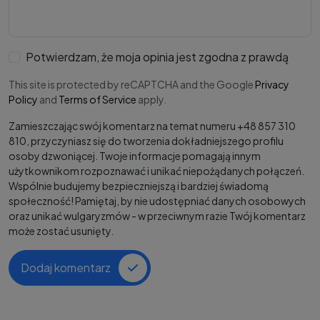
Potwierdzam, że moja opinia jest zgodna z prawdą
This site is protected by reCAPTCHA and the Google
Privacy
Policy
and
Terms of Service
apply.
Zamieszczając swój komentarz na temat numeru +48 857 310
810, przyczyniasz się do tworzenia dokładniejszego profilu
osoby dzwoniącej. Twoje informacje pomagają innym
użytkownikom rozpoznawać i unikać niepożądanych połączeń.
Wspólnie budujemy bezpieczniejszą i bardziej świadomą
społeczność! Pamiętaj, by nie udostępniać danych osobowych
oraz unikać wulgaryzmów - w przeciwnym razie Twój komentarz
może zostać usunięty.
Dodaj komentarz