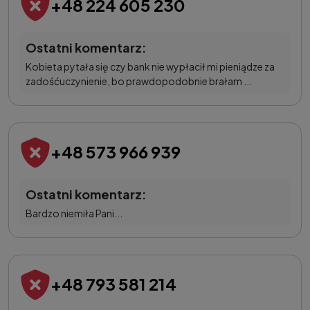
+48 224 605 230
Ostatni komentarz:
Kobieta pytała się czy bank nie wypłacił mi pieniądze za
zadośćuczynienie, bo prawdopodobnie brałam ...
+48 573 966 939
Ostatni komentarz:
Bardzo niemiła Pani...
+48 793 581 214