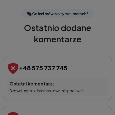
Co inni mówią o tym numerach?
Ostatnio dodane
komentarze
+48 575 737 745
Ostatni komentarz:
Dzowni i pyta o dane bankowe, nie podawać!...