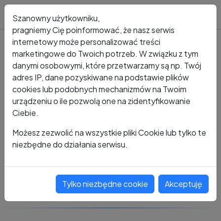
Blog
Szanowny użytkowniku,
pragniemy Cię poinformować, że nasz serwis
internetowy może personalizować treści
marketingowe do Twoich potrzeb. W związku z tym
Kto dzwonił?
Numer +48 857 310 810
danymi osobowymi, które przetwarzamy są np. Twój
adres IP, dane pozyskiwane na podstawie plików
+48 857 310 810
cookies lub podobnych mechanizmów na Twoim
urządzeniu o ile pozwolą one na zidentyfikowanie
Ciebie.
Zobacz komentarze
Możesz zezwolić na wszystkie pliki Cookie lub tylko te
niezbędne do działania serwisu.
Oceń ten numer
Tylko niezbędne cookie
Akceptuję