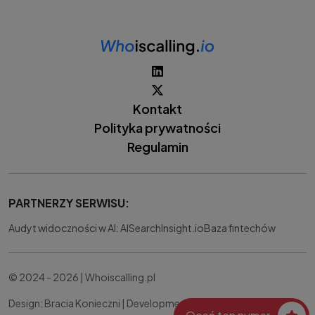
Kontakt
Polityka prywatności
Regulamin
PARTNERZY SERWISU:
Audyt widoczności w AI: AISearchInsight.io
Baza fintechów
© 2024 - 2026 | Whoiscalling.pl
Design: Bracia Konieczni |
Development:
IT Works Better