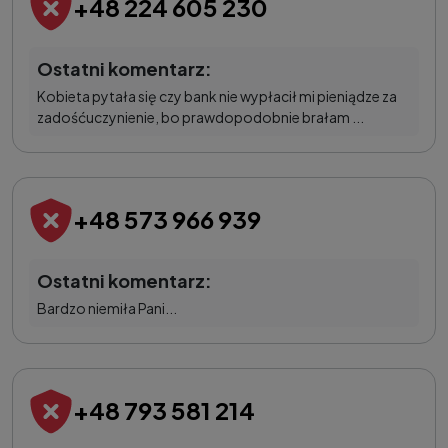
+48 224 605 230
Ostatni komentarz:
Kobieta pytała się czy bank nie wypłacił mi pieniądze za
zadośćuczynienie, bo prawdopodobnie brałam ...
+48 573 966 939
Ostatni komentarz:
Bardzo niemiła Pani...
+48 793 581 214