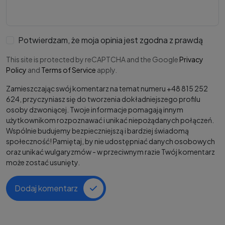
Potwierdzam, że moja opinia jest zgodna z prawdą
This site is protected by reCAPTCHA and the Google
Privacy
Policy
and
Terms of Service
apply.
Zamieszczając swój komentarz na temat numeru +48 815 252
624, przyczyniasz się do tworzenia dokładniejszego profilu
osoby dzwoniącej. Twoje informacje pomagają innym
użytkownikom rozpoznawać i unikać niepożądanych połączeń.
Wspólnie budujemy bezpieczniejszą i bardziej świadomą
społeczność! Pamiętaj, by nie udostępniać danych osobowych
oraz unikać wulgaryzmów - w przeciwnym razie Twój komentarz
może zostać usunięty.
Dodaj komentarz