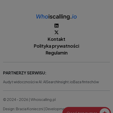
Kontakt
Polityka prywatności
Regulamin
PARTNERZY SERWISU:
Audyt widoczności w AI: AISearchInsight.io
Baza fintechów
© 2024 - 2026 | Whoiscalling.pl
Design: Bracia Konieczni |
Development:
IT Works Better