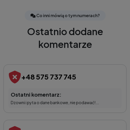
Co inni mówią o tym numerach?
Ostatnio dodane
komentarze
+48 575 737 745
Ostatni komentarz:
Dzowni i pyta o dane bankowe, nie podawać!...