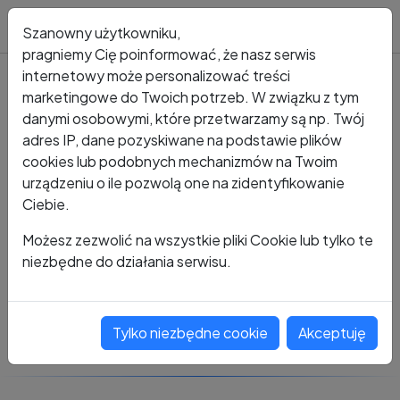
Blog
Szanowny użytkowniku,
pragniemy Cię poinformować, że nasz serwis
internetowy może personalizować treści
marketingowe do Twoich potrzeb. W związku z tym
Kto dzwonił?
Numer +48 815 252 624
danymi osobowymi, które przetwarzamy są np. Twój
adres IP, dane pozyskiwane na podstawie plików
+48 815 252 624
cookies lub podobnych mechanizmów na Twoim
urządzeniu o ile pozwolą one na zidentyfikowanie
Ciebie.
Zobacz komentarze
Możesz zezwolić na wszystkie pliki Cookie lub tylko te
niezbędne do działania serwisu.
Oceń ten numer
Tylko niezbędne cookie
Akceptuję