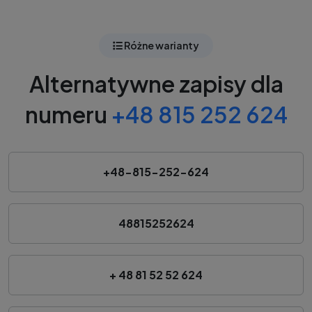
Różne warianty
Alternatywne zapisy dla
numeru
+48 815 252 624
+48-815-252-624
48815252624
+ 48 81 52 52 624