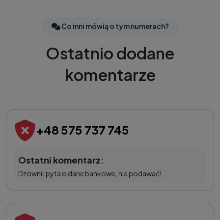
Co inni mówią o tym numerach?
Ostatnio dodane
komentarze
+48 575 737 745
Ostatni komentarz:
Dzowni i pyta o dane bankowe, nie podawać!...