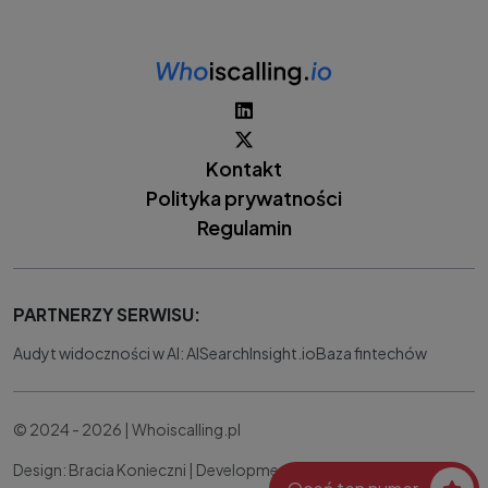
Kontakt
Polityka prywatności
Regulamin
PARTNERZY SERWISU:
Audyt widoczności w AI: AISearchInsight.io
Baza fintechów
© 2024 - 2026 | Whoiscalling.pl
Design: Bracia Konieczni |
Development:
IT Works Better