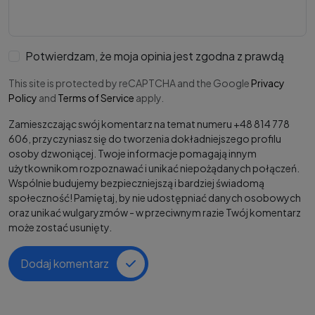
Potwierdzam, że moja opinia jest zgodna z prawdą
This site is protected by reCAPTCHA and the Google
Privacy
Policy
and
Terms of Service
apply.
Zamieszczając swój komentarz na temat numeru +48 814 778
606, przyczyniasz się do tworzenia dokładniejszego profilu
osoby dzwoniącej. Twoje informacje pomagają innym
użytkownikom rozpoznawać i unikać niepożądanych połączeń.
Wspólnie budujemy bezpieczniejszą i bardziej świadomą
społeczność! Pamiętaj, by nie udostępniać danych osobowych
oraz unikać wulgaryzmów - w przeciwnym razie Twój komentarz
może zostać usunięty.
Dodaj komentarz