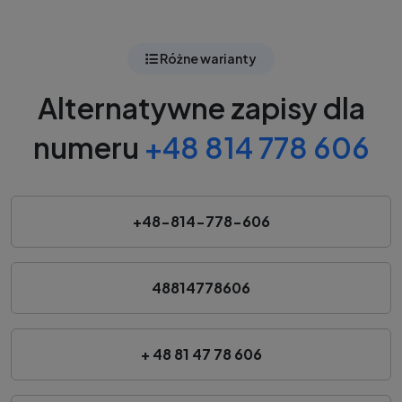
Różne warianty
Alternatywne zapisy dla
numeru
+48 814 778 606
+48-814-778-606
48814778606
+ 48 81 47 78 606