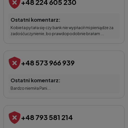
+48 224 605 230
Ostatni komentarz:
Kobieta pytała się czy bank nie wypłacił mi pieniądze za
zadośćuczynienie, bo prawdopodobnie brałam ...
+48 573 966 939
Ostatni komentarz:
Bardzo niemiła Pani...
+48 793 581 214