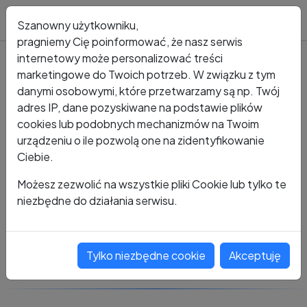
Blog
Szanowny użytkowniku,
pragniemy Cię poinformować, że nasz serwis
internetowy może personalizować treści
marketingowe do Twoich potrzeb. W związku z tym
Kto dzwonił?
Numer +48 814 778 606
danymi osobowymi, które przetwarzamy są np. Twój
adres IP, dane pozyskiwane na podstawie plików
+48 814 778 606
cookies lub podobnych mechanizmów na Twoim
urządzeniu o ile pozwolą one na zidentyfikowanie
Ciebie.
Zobacz komentarze
Możesz zezwolić na wszystkie pliki Cookie lub tylko te
niezbędne do działania serwisu.
Oceń ten numer
Tylko niezbędne cookie
Akceptuję