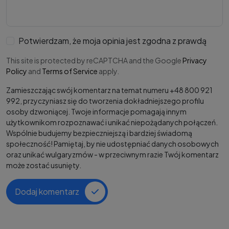
Potwierdzam, że moja opinia jest zgodna z prawdą
This site is protected by reCAPTCHA and the Google
Privacy
Policy
and
Terms of Service
apply.
Zamieszczając swój komentarz na temat numeru +48 800 921
992, przyczyniasz się do tworzenia dokładniejszego profilu
osoby dzwoniącej. Twoje informacje pomagają innym
użytkownikom rozpoznawać i unikać niepożądanych połączeń.
Wspólnie budujemy bezpieczniejszą i bardziej świadomą
społeczność! Pamiętaj, by nie udostępniać danych osobowych
oraz unikać wulgaryzmów - w przeciwnym razie Twój komentarz
może zostać usunięty.
Dodaj komentarz