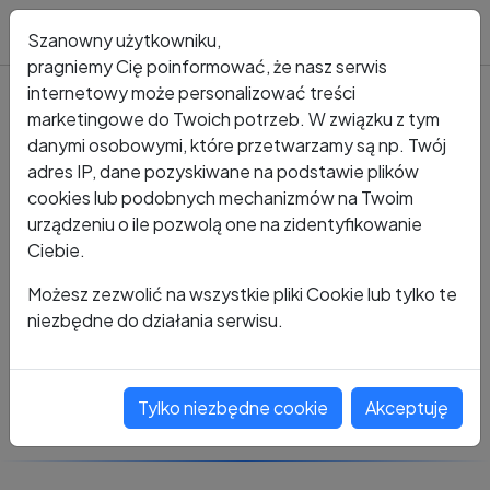
Blog
Szanowny użytkowniku,
pragniemy Cię poinformować, że nasz serwis
internetowy może personalizować treści
marketingowe do Twoich potrzeb. W związku z tym
Kto dzwonił?
Numer +48 800 921 992
danymi osobowymi, które przetwarzamy są np. Twój
adres IP, dane pozyskiwane na podstawie plików
+48 800 921 992
cookies lub podobnych mechanizmów na Twoim
urządzeniu o ile pozwolą one na zidentyfikowanie
Ciebie.
Zobacz komentarze
Możesz zezwolić na wszystkie pliki Cookie lub tylko te
niezbędne do działania serwisu.
Oceń ten numer
Tylko niezbędne cookie
Akceptuję