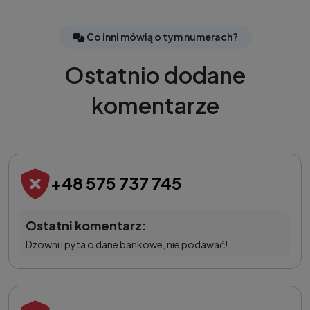
Co inni mówią o tym numerach?
Ostatnio dodane
komentarze
+48 575 737 745
Ostatni komentarz:
Dzowni i pyta o dane bankowe, nie podawać!...