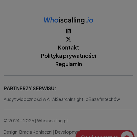
Kontakt
Polityka prywatności
Regulamin
PARTNERZY SERWISU:
Audyt widoczności w AI: AISearchInsight.io
Baza fintechów
© 2024 - 2026 | Whoiscalling.pl
Design: Bracia Konieczni |
Development:
IT Works Better