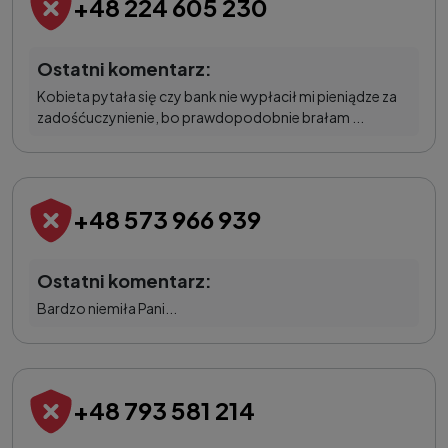
+48 224 605 230
Ostatni komentarz:
Kobieta pytała się czy bank nie wypłacił mi pieniądze za
zadośćuczynienie, bo prawdopodobnie brałam ...
+48 573 966 939
Ostatni komentarz:
Bardzo niemiła Pani...
+48 793 581 214