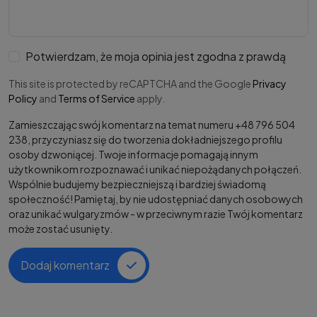
Potwierdzam, że moja opinia jest zgodna z prawdą
This site is protected by reCAPTCHA and the Google
Privacy
Policy
and
Terms of Service
apply.
Zamieszczając swój komentarz na temat numeru +48 796 504
238, przyczyniasz się do tworzenia dokładniejszego profilu
osoby dzwoniącej. Twoje informacje pomagają innym
użytkownikom rozpoznawać i unikać niepożądanych połączeń.
Wspólnie budujemy bezpieczniejszą i bardziej świadomą
społeczność! Pamiętaj, by nie udostępniać danych osobowych
oraz unikać wulgaryzmów - w przeciwnym razie Twój komentarz
może zostać usunięty.
Dodaj komentarz