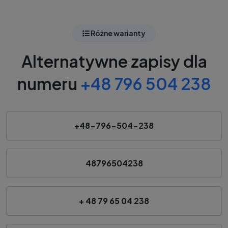
Różne warianty
Alternatywne zapisy dla
numeru
+48 796 504 238
+48-796-504-238
48796504238
+ 48 79 65 04 238