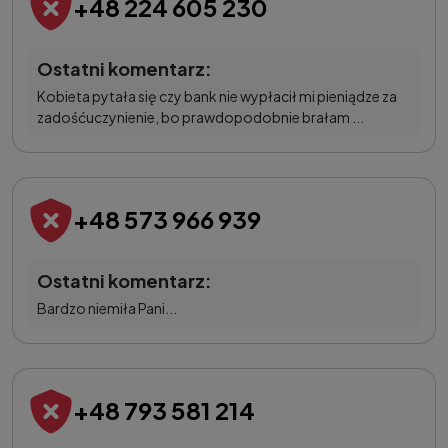
+48 224 605 230
Ostatni komentarz:
Kobieta pytała się czy bank nie wypłacił mi pieniądze za
zadośćuczynienie, bo prawdopodobnie brałam ...
+48 573 966 939
Ostatni komentarz:
Bardzo niemiła Pani...
+48 793 581 214