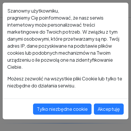
Blog
Szanowny użytkowniku,
pragniemy Cię poinformować, że nasz serwis
internetowy może personalizować treści
marketingowe do Twoich potrzeb. W związku z tym
Kto dzwonił?
Numer +48 796 504 238
danymi osobowymi, które przetwarzamy są np. Twój
adres IP, dane pozyskiwane na podstawie plików
+48 796 504 238
cookies lub podobnych mechanizmów na Twoim
urządzeniu o ile pozwolą one na zidentyfikowanie
Ciebie.
Zobacz komentarze
Możesz zezwolić na wszystkie pliki Cookie lub tylko te
niezbędne do działania serwisu.
Oceń ten numer
Tylko niezbędne cookie
Akceptuję