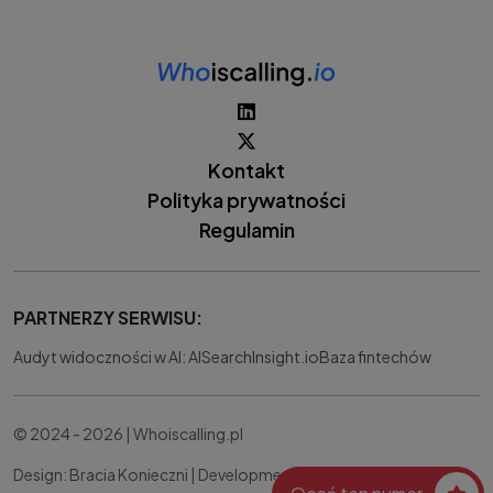
Kontakt
Polityka prywatności
Regulamin
PARTNERZY SERWISU:
Audyt widoczności w AI: AISearchInsight.io
Baza fintechów
© 2024 - 2026 | Whoiscalling.pl
Design: Bracia Konieczni |
Development:
IT Works Better