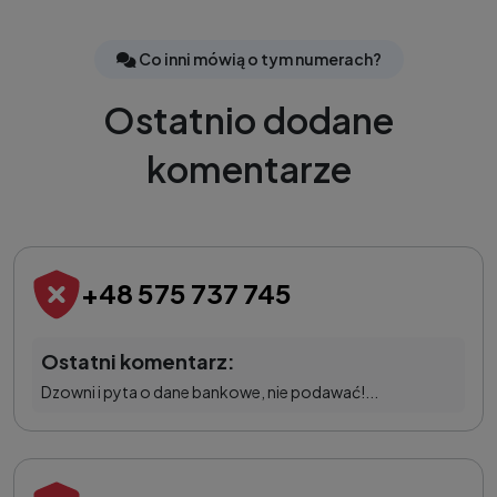
Co inni mówią o tym numerach?
Ostatnio dodane
komentarze
+48 575 737 745
Ostatni komentarz:
Dzowni i pyta o dane bankowe, nie podawać!...