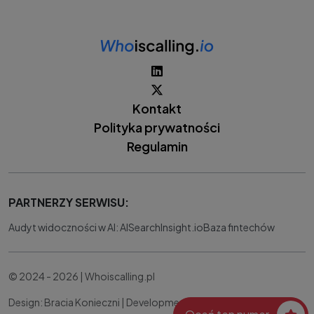
Kontakt
Polityka prywatności
Regulamin
PARTNERZY SERWISU:
Audyt widoczności w AI: AISearchInsight.io
Baza fintechów
© 2024 - 2026 | Whoiscalling.pl
Design: Bracia Konieczni |
Development:
IT Works Better