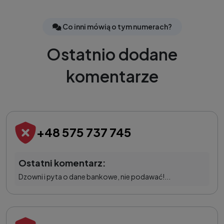
Co inni mówią o tym numerach?
Ostatnio dodane
komentarze
+48 575 737 745
Ostatni komentarz:
Dzowni i pyta o dane bankowe, nie podawać!...