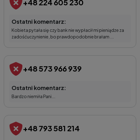
+48 224 605 230
Ostatni komentarz:
Kobieta pytała się czy bank nie wypłacił mi pieniądze za
zadośćuczynienie, bo prawdopodobnie brałam ...
+48 573 966 939
Ostatni komentarz:
Bardzo niemiła Pani...
+48 793 581 214