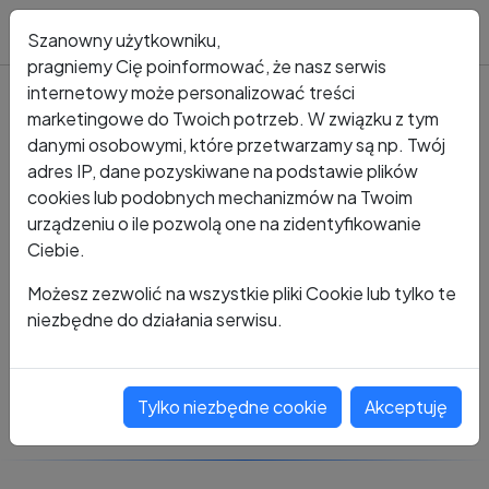
Blog
Szanowny użytkowniku,
pragniemy Cię poinformować, że nasz serwis
internetowy może personalizować treści
marketingowe do Twoich potrzeb. W związku z tym
Kto dzwonił?
Numer +48 796 386 987
danymi osobowymi, które przetwarzamy są np. Twój
adres IP, dane pozyskiwane na podstawie plików
+48 796 386 987
cookies lub podobnych mechanizmów na Twoim
urządzeniu o ile pozwolą one na zidentyfikowanie
Ciebie.
Zobacz komentarze
Możesz zezwolić na wszystkie pliki Cookie lub tylko te
niezbędne do działania serwisu.
Oceń ten numer
Tylko niezbędne cookie
Akceptuję