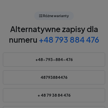
Różne warianty
Alternatywne zapisy dla
numeru
+48 793 884 476
+48-793-884-476
48793884476
+ 48 79 38 84 476