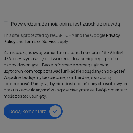
Potwierdzam, że moja opinia jest zgodna z prawdą
This site is protected by reCAPTCHA and the Google
Privacy
Policy
and
Terms of Service
apply.
Zamieszczając swój komentarz na temat numeru +48 793 884
476, przyczyniasz się do tworzenia dokładniejszego profilu
osoby dzwoniącej. Twoje informacje pomagają innym
użytkownikom rozpoznawać i unikać niepożądanych połączeń.
Wspólnie budujemy bezpieczniejszą i bardziej świadomą
społeczność! Pamiętaj, by nie udostępniać danych osobowych
oraz unikać wulgaryzmów - w przeciwnym razie Twój komentarz
może zostać usunięty.
Dodaj komentarz