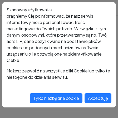
Blog
Szanowny użytkowniku,
pragniemy Cię poinformować, że nasz serwis
internetowy może personalizować treści
marketingowe do Twoich potrzeb. W związku z tym
Kto dzwonił?
Numer +48 793 884 476
danymi osobowymi, które przetwarzamy są np. Twój
adres IP, dane pozyskiwane na podstawie plików
+48 793 884 476
cookies lub podobnych mechanizmów na Twoim
urządzeniu o ile pozwolą one na zidentyfikowanie
Ciebie.
Zobacz komentarze
Możesz zezwolić na wszystkie pliki Cookie lub tylko te
niezbędne do działania serwisu.
Oceń ten numer
Tylko niezbędne cookie
Akceptuję