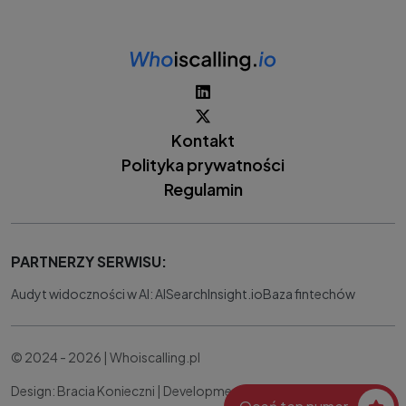
Kontakt
Polityka prywatności
Regulamin
PARTNERZY SERWISU:
Audyt widoczności w AI: AISearchInsight.io
Baza fintechów
© 2024 - 2026 | Whoiscalling.pl
Design: Bracia Konieczni |
Development:
IT Works Better