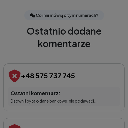
Co inni mówią o tym numerach?
Ostatnio dodane
komentarze
+48 575 737 745
Ostatni komentarz:
Dzowni i pyta o dane bankowe, nie podawać!...