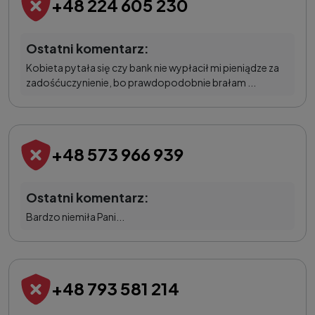
+48 224 605 230
Ostatni komentarz:
Kobieta pytała się czy bank nie wypłacił mi pieniądze za
zadośćuczynienie, bo prawdopodobnie brałam ...
+48 573 966 939
Ostatni komentarz:
Bardzo niemiła Pani...
+48 793 581 214