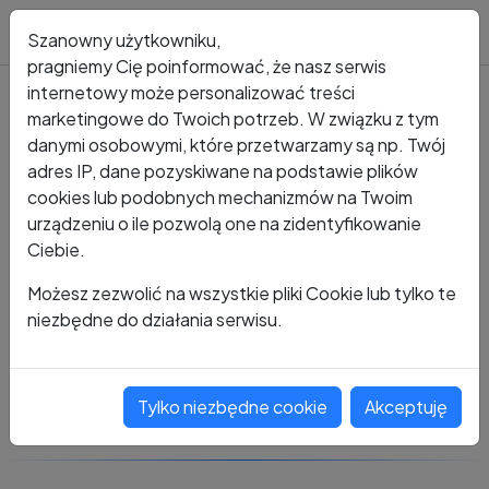
Blog
Szanowny użytkowniku,
pragniemy Cię poinformować, że nasz serwis
internetowy może personalizować treści
marketingowe do Twoich potrzeb. W związku z tym
Kto dzwonił?
Numer +48 791 458 958
danymi osobowymi, które przetwarzamy są np. Twój
adres IP, dane pozyskiwane na podstawie plików
+48 791 458 958
cookies lub podobnych mechanizmów na Twoim
urządzeniu o ile pozwolą one na zidentyfikowanie
Ciebie.
Zobacz komentarze
Możesz zezwolić na wszystkie pliki Cookie lub tylko te
niezbędne do działania serwisu.
Oceń ten numer
Tylko niezbędne cookie
Akceptuję