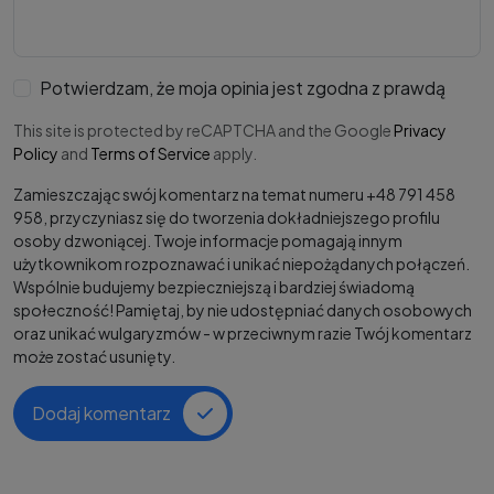
Potwierdzam, że moja opinia jest zgodna z prawdą
This site is protected by reCAPTCHA and the Google
Privacy
Policy
and
Terms of Service
apply.
Zamieszczając swój komentarz na temat numeru +48 791 458
958, przyczyniasz się do tworzenia dokładniejszego profilu
osoby dzwoniącej. Twoje informacje pomagają innym
użytkownikom rozpoznawać i unikać niepożądanych połączeń.
Wspólnie budujemy bezpieczniejszą i bardziej świadomą
społeczność! Pamiętaj, by nie udostępniać danych osobowych
oraz unikać wulgaryzmów - w przeciwnym razie Twój komentarz
może zostać usunięty.
Dodaj komentarz