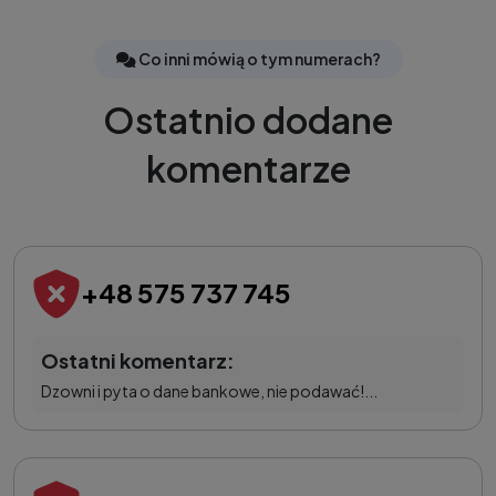
Co inni mówią o tym numerach?
Ostatnio dodane
komentarze
+48 575 737 745
Ostatni komentarz:
Dzowni i pyta o dane bankowe, nie podawać!...