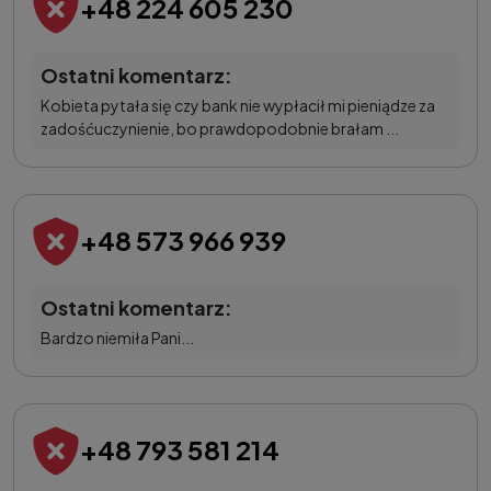
+48 224 605 230
Ostatni komentarz:
Kobieta pytała się czy bank nie wypłacił mi pieniądze za
zadośćuczynienie, bo prawdopodobnie brałam ...
+48 573 966 939
Ostatni komentarz:
Bardzo niemiła Pani...
+48 793 581 214