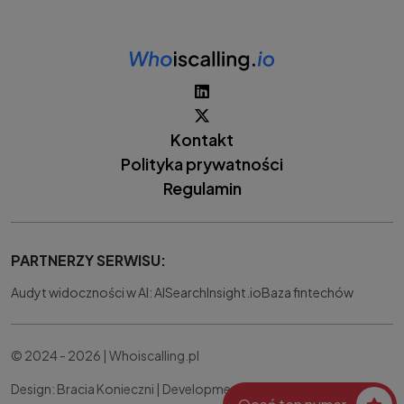
Kontakt
Polityka prywatności
Regulamin
PARTNERZY SERWISU:
Audyt widoczności w AI: AISearchInsight.io
Baza fintechów
© 2024 - 2026 | Whoiscalling.pl
Design: Bracia Konieczni |
Development:
IT Works Better