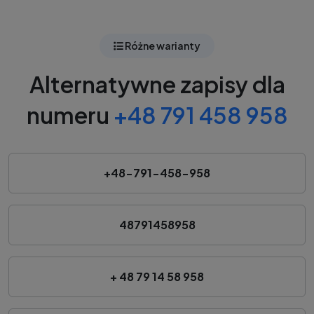
Różne warianty
Alternatywne zapisy dla
numeru
+48 791 458 958
+48-791-458-958
48791458958
+ 48 79 14 58 958