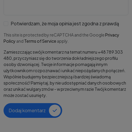
Potwierdzam, że moja opinia jest zgodna z prawdą
This site is protected by reCAPTCHA and the Google
Privacy
Policy
and
Terms of Service
apply.
Zamieszczając swój komentarz na temat numeru +48 789 303
480, przyczyniasz się do tworzenia dokładniejszego profilu
osoby dzwoniącej. Twoje informacje pomagają innym
użytkownikom rozpoznawać i unikać niepożądanych połączeń.
Wspólnie budujemy bezpieczniejszą i bardziej świadomą
społeczność! Pamiętaj, by nie udostępniać danych osobowych
oraz unikać wulgaryzmów - w przeciwnym razie Twój komentarz
może zostać usunięty.
Dodaj komentarz