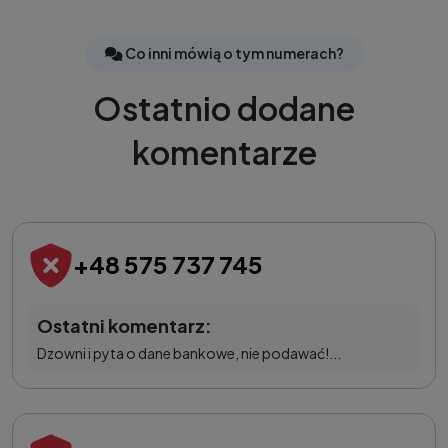
Co inni mówią o tym numerach?
Ostatnio dodane
komentarze
+48 575 737 745
Ostatni komentarz:
Dzowni i pyta o dane bankowe, nie podawać!...