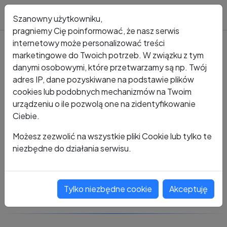
Blog
Szanowny użytkowniku,
pragniemy Cię poinformować, że nasz serwis
internetowy może personalizować treści
marketingowe do Twoich potrzeb. W związku z tym
Kto dzwonił?
Numer +48 789 303 480
danymi osobowymi, które przetwarzamy są np. Twój
adres IP, dane pozyskiwane na podstawie plików
+48 789 303 480
cookies lub podobnych mechanizmów na Twoim
urządzeniu o ile pozwolą one na zidentyfikowanie
Ciebie.
Zobacz komentarze
Możesz zezwolić na wszystkie pliki Cookie lub tylko te
niezbędne do działania serwisu.
Oceń ten numer
Tylko niezbędne cookie
Akceptuję