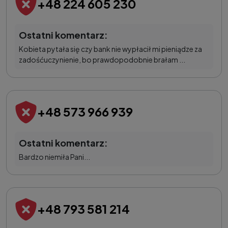
+48 224 605 230
Ostatni komentarz:
Kobieta pytała się czy bank nie wypłacił mi pieniądze za
zadośćuczynienie, bo prawdopodobnie brałam ...
+48 573 966 939
Ostatni komentarz:
Bardzo niemiła Pani...
+48 793 581 214