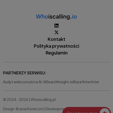
Kontakt
Polityka prywatności
Regulamin
PARTNERZY SERWISU:
Audyt widoczności w AI: AISearchInsight.io
Baza fintechów
© 2024 - 2026 | Whoiscalling.pl
Design: Bracia Konieczni |
Development:
IT Works Better