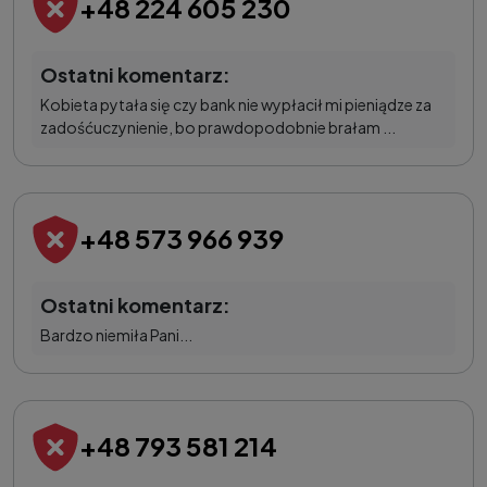
+48 224 605 230
Ostatni komentarz:
Kobieta pytała się czy bank nie wypłacił mi pieniądze za
zadośćuczynienie, bo prawdopodobnie brałam ...
+48 573 966 939
Ostatni komentarz:
Bardzo niemiła Pani...
+48 793 581 214