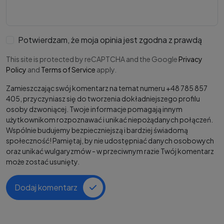
Potwierdzam, że moja opinia jest zgodna z prawdą
This site is protected by reCAPTCHA and the Google
Privacy
Policy
and
Terms of Service
apply.
Zamieszczając swój komentarz na temat numeru +48 785 857
405, przyczyniasz się do tworzenia dokładniejszego profilu
osoby dzwoniącej. Twoje informacje pomagają innym
użytkownikom rozpoznawać i unikać niepożądanych połączeń.
Wspólnie budujemy bezpieczniejszą i bardziej świadomą
społeczność! Pamiętaj, by nie udostępniać danych osobowych
oraz unikać wulgaryzmów - w przeciwnym razie Twój komentarz
może zostać usunięty.
Dodaj komentarz