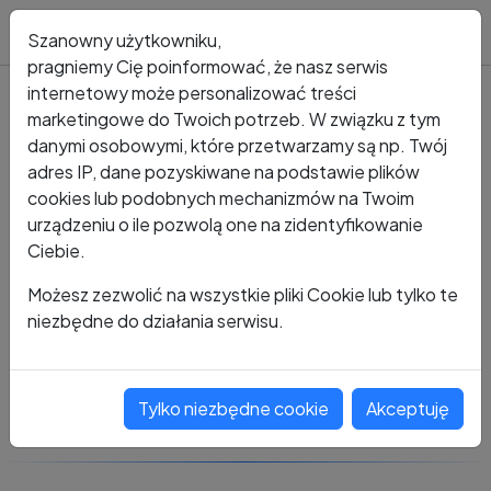
Blog
Szanowny użytkowniku,
pragniemy Cię poinformować, że nasz serwis
internetowy może personalizować treści
marketingowe do Twoich potrzeb. W związku z tym
Kto dzwonił?
Numer +48 785 857 405
danymi osobowymi, które przetwarzamy są np. Twój
adres IP, dane pozyskiwane na podstawie plików
+48 785 857 405
cookies lub podobnych mechanizmów na Twoim
urządzeniu o ile pozwolą one na zidentyfikowanie
Ciebie.
Zobacz komentarze
Możesz zezwolić na wszystkie pliki Cookie lub tylko te
niezbędne do działania serwisu.
Oceń ten numer
Tylko niezbędne cookie
Akceptuję