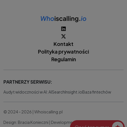
Kontakt
Polityka prywatności
Regulamin
PARTNERZY SERWISU:
Audyt widoczności w AI: AISearchInsight.io
Baza fintechów
© 2024 - 2026 | Whoiscalling.pl
Design: Bracia Konieczni |
Development:
IT Works Better