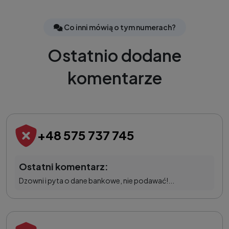
Co inni mówią o tym numerach?
Ostatnio dodane
komentarze
+48 575 737 745
Ostatni komentarz:
Dzowni i pyta o dane bankowe, nie podawać!...