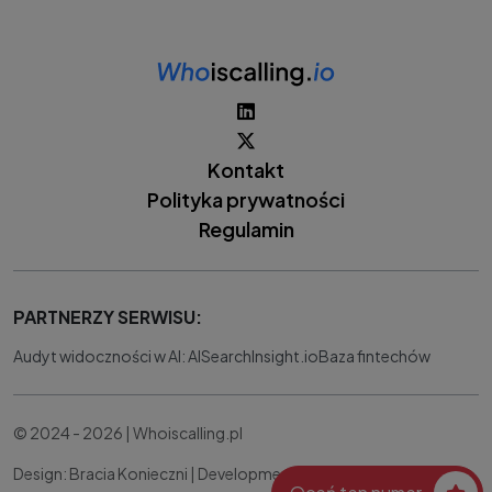
Kontakt
Polityka prywatności
Regulamin
PARTNERZY SERWISU:
Audyt widoczności w AI: AISearchInsight.io
Baza fintechów
© 2024 - 2026 | Whoiscalling.pl
Design: Bracia Konieczni |
Development:
IT Works Better