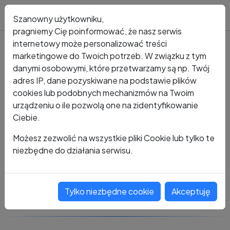
Blog
Szanowny użytkowniku,
pragniemy Cię poinformować, że nasz serwis
internetowy może personalizować treści
marketingowe do Twoich potrzeb. W związku z tym
Kto dzwonił?
Numer +48 785 246 161
danymi osobowymi, które przetwarzamy są np. Twój
adres IP, dane pozyskiwane na podstawie plików
+48 785 246 161
cookies lub podobnych mechanizmów na Twoim
urządzeniu o ile pozwolą one na zidentyfikowanie
Ciebie.
Zobacz komentarze
Możesz zezwolić na wszystkie pliki Cookie lub tylko te
niezbędne do działania serwisu.
Oceń ten numer
Tylko niezbędne cookie
Akceptuję