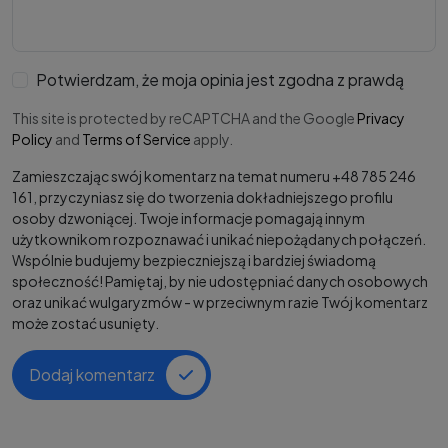
Potwierdzam, że moja opinia jest zgodna z prawdą
This site is protected by reCAPTCHA and the Google
Privacy
Policy
and
Terms of Service
apply.
Zamieszczając swój komentarz na temat numeru +48 785 246
161, przyczyniasz się do tworzenia dokładniejszego profilu
osoby dzwoniącej. Twoje informacje pomagają innym
użytkownikom rozpoznawać i unikać niepożądanych połączeń.
Wspólnie budujemy bezpieczniejszą i bardziej świadomą
społeczność! Pamiętaj, by nie udostępniać danych osobowych
oraz unikać wulgaryzmów - w przeciwnym razie Twój komentarz
może zostać usunięty.
Dodaj komentarz