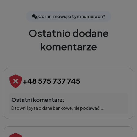
Co inni mówią o tym numerach?
Ostatnio dodane
komentarze
+48 575 737 745
Ostatni komentarz:
Dzowni i pyta o dane bankowe, nie podawać!...