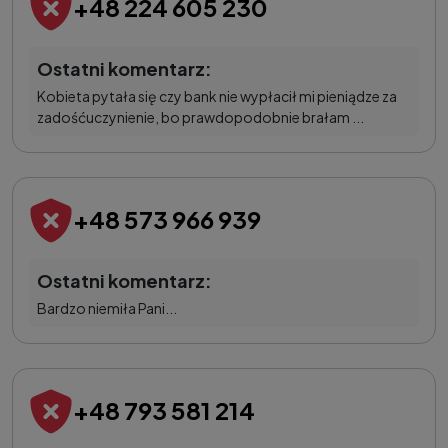
+48 224 605 230
Ostatni komentarz:
Kobieta pytała się czy bank nie wypłacił mi pieniądze za
zadośćuczynienie, bo prawdopodobnie brałam ...
+48 573 966 939
Ostatni komentarz:
Bardzo niemiła Pani...
+48 793 581 214