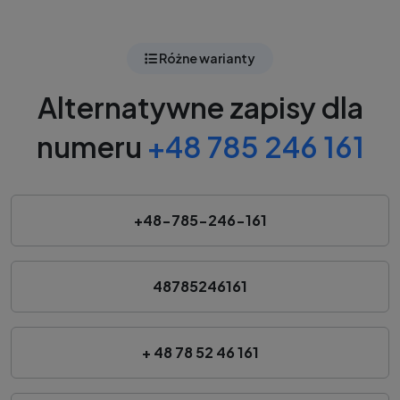
Różne warianty
Alternatywne zapisy dla
numeru
+48 785 246 161
+48-785-246-161
48785246161
+ 48 78 52 46 161