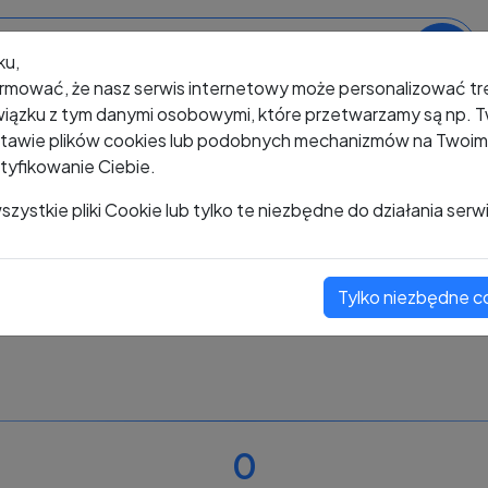
ku,
rmować, że nasz serwis internetowy może personalizować t
iązku z tym danymi osobowymi, które przetwarzamy są np. Tw
awie plików cookies lub podobnych mechanizmów na Twoim u
tyfikowanie Ciebie.
+48 784 498 736
zystkie pliki Cookie lub tylko te niezbędne do działania serw
Tylko niezbędne c
Zobacz komentarze
Oceń ten numer
0