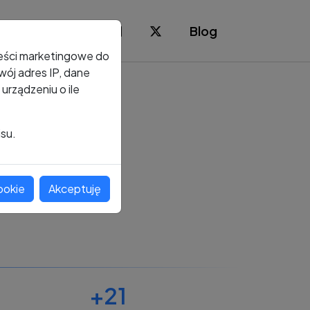
Blog
reści marketingowe do
ój adres IP, dane
rządzeniu o ile
isu.
ookie
Akceptuję
+21