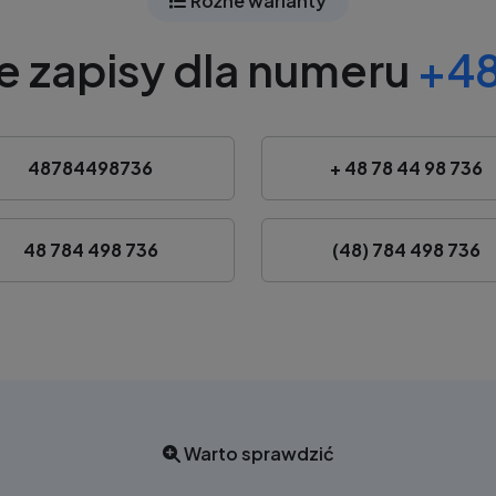
Różne warianty
e zapisy dla numeru
+48
48784498736
+ 48 78 44 98 736
48 784 498 736
(48) 784 498 736
Warto sprawdzić