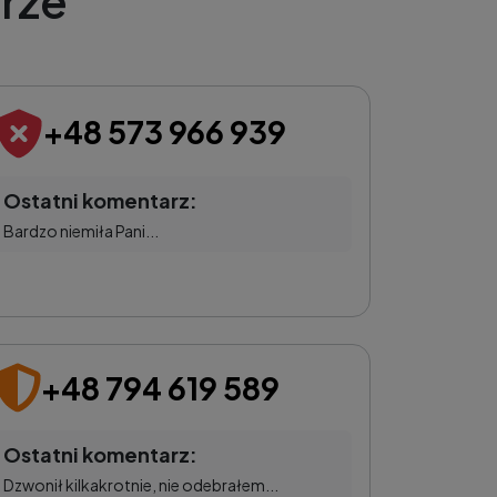
rze
+48 573 966 939
Ostatni komentarz:
Bardzo niemiła Pani...
+48 794 619 589
Ostatni komentarz:
Dzwonił kilkakrotnie, nie odebrałem...