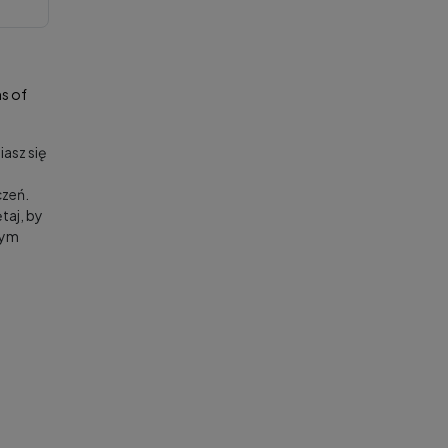
s of
asz się
zeń.
taj, by
nym