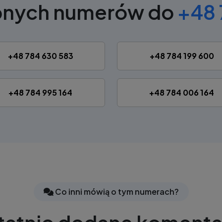
bnych numerów do
+48 
+48 784 630 583
+48 784 199 600
+48 784 995 164
+48 784 006 164
Co inni mówią o tym numerach?