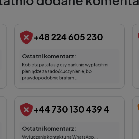
tatnio dodane komenta
+48 224 605 230
Ostatni komentarz:
Kobieta pytała się czy bank nie wypłacił mi
pieniądze za zadośćuczynienie, bo
prawdopodobnie brałam ...
+44 730 130 439 4
Ostatni komentarz:
Wyłudzenie kontaktu na WhatsApp...