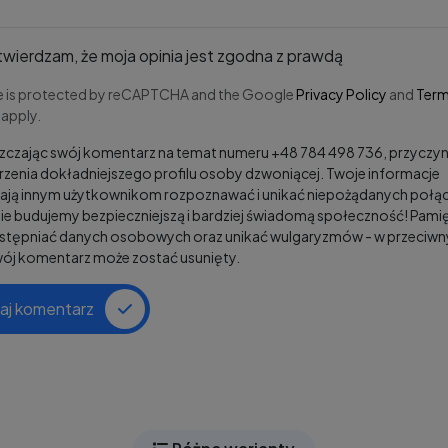
wierdzam, że moja opinia jest zgodna z prawdą
te is protected by reCAPTCHA and the Google
Privacy Policy
and
Term
apply.
czając swój komentarz na temat numeru +48 784 498 736, przyczyni
zenia dokładniejszego profilu osoby dzwoniącej. Twoje informacje
ją innym użytkownikom rozpoznawać i unikać niepożądanych połąc
e budujemy bezpieczniejszą i bardziej świadomą społeczność! Pamię
ostępniać danych osobowych oraz unikać wulgaryzmów - w przeciw
wój komentarz może zostać usunięty.
aj komentarz