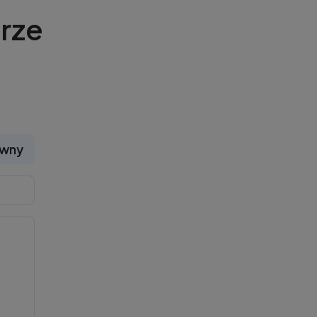
rze
ywny