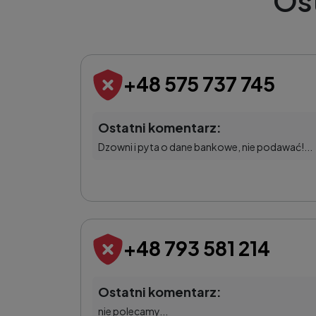
Os
+48 575 737 745
Ostatni komentarz:
Dzowni i pyta o dane bankowe, nie podawać!...
+48 793 581 214
Ostatni komentarz:
nie polecamy...