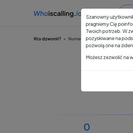
Szanowny użytkowni
pragniemy Cię poinfo
Twoich potrzeb. W zw
pozyskiwane na podst
Kto dzwonił?
Numer +48 784 498 736
pozwolą one na ziden
Możesz zezwolić na ws
0