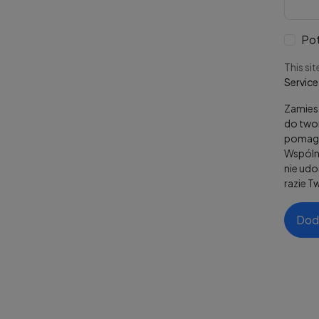
Pot
This si
Service
Zamiesz
do twor
pomaga
Wspólni
nie ud
razie T
Dod