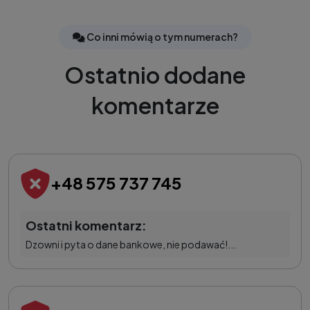
Co inni mówią o tym numerach?
Ostatnio dodane
komentarze
+48 575 737 745
Ostatni komentarz:
Dzowni i pyta o dane bankowe, nie podawać!...