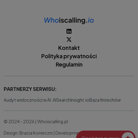
Kontakt
Polityka prywatności
Regulamin
PARTNERZY SERWISU:
Audyt widoczności w AI: AISearchInsight.io
Baza fintechów
© 2024 - 2026 | Whoiscalling.pl
Design: Bracia Konieczni |
Development:
IT Works Better