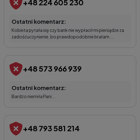
+48 224 605 230
Ostatni komentarz:
Kobieta pytała się czy bank nie wypłacił mi pieniądze za
zadośćuczynienie, bo prawdopodobnie brałam ...
+48 573 966 939
Ostatni komentarz:
Bardzo niemiła Pani...
+48 793 581 214