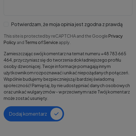
Potwierdzam, że moja opinia jest zgodna z prawdą
This site is protected by reCAPTCHA and the Google
Privacy
Policy
and
Terms of Service
apply.
Zamieszczając swój komentarz na temat numeru +48 783 665
464, przyczyniasz się do tworzenia dokładniejszego profilu
osoby dzwoniącej. Twoje informacje pomagają innym
użytkownikom rozpoznawać i unikać niepożądanych połączeń.
Wspólnie budujemy bezpieczniejszą i bardziej świadomą
społeczność! Pamiętaj, by nie udostępniać danych osobowych
oraz unikać wulgaryzmów - w przeciwnym razie Twój komentarz
może zostać usunięty.
Dodaj komentarz