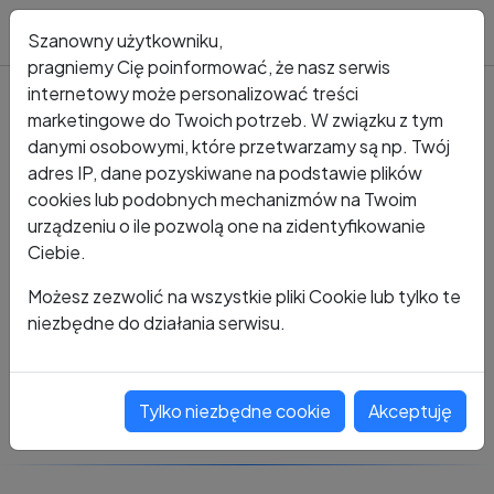
Blog
Szanowny użytkowniku,
pragniemy Cię poinformować, że nasz serwis
internetowy może personalizować treści
marketingowe do Twoich potrzeb. W związku z tym
Kto dzwonił?
Numer +48 783 665 464
danymi osobowymi, które przetwarzamy są np. Twój
adres IP, dane pozyskiwane na podstawie plików
+48 783 665 464
cookies lub podobnych mechanizmów na Twoim
urządzeniu o ile pozwolą one na zidentyfikowanie
Ciebie.
Zobacz komentarze
Możesz zezwolić na wszystkie pliki Cookie lub tylko te
niezbędne do działania serwisu.
Oceń ten numer
Tylko niezbędne cookie
Akceptuję