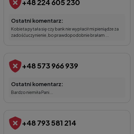
+48 224 605 230
Ostatni komentarz:
Kobieta pytała się czy bank nie wypłacił mi pieniądze za
zadośćuczynienie, bo prawdopodobnie brałam ...
+48 573 966 939
Ostatni komentarz:
Bardzo niemiła Pani...
+48 793 581 214