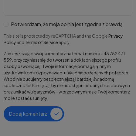
Potwierdzam, że moja opinia jest zgodna z prawdą
This site is protected by reCAPTCHA and the Google
Privacy
Policy
and
Terms of Service
apply.
Zamieszczając swój komentarz na temat numeru +48 782 471
559, przyczyniasz się do tworzenia dokładniejszego profilu
osoby dzwoniącej. Twoje informacje pomagają innym
użytkownikom rozpoznawać i unikać niepożądanych połączeń.
Wspólnie budujemy bezpieczniejszą i bardziej świadomą
społeczność! Pamiętaj, by nie udostępniać danych osobowych
oraz unikać wulgaryzmów - w przeciwnym razie Twój komentarz
może zostać usunięty.
Dodaj komentarz