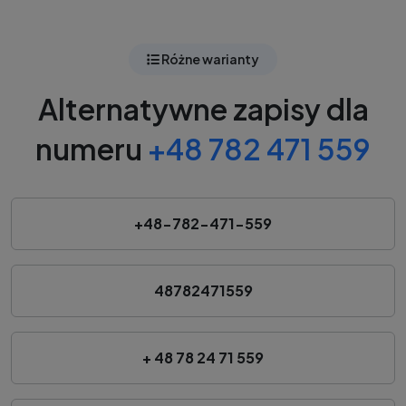
Różne warianty
Alternatywne zapisy dla
numeru
+48 782 471 559
+48-782-471-559
48782471559
+ 48 78 24 71 559