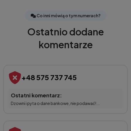
Co inni mówią o tym numerach?
Ostatnio dodane
komentarze
+48 575 737 745
Ostatni komentarz:
Dzowni i pyta o dane bankowe, nie podawać!...