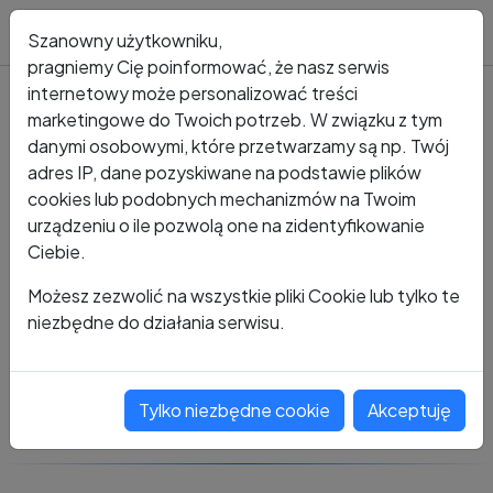
Blog
Szanowny użytkowniku,
pragniemy Cię poinformować, że nasz serwis
internetowy może personalizować treści
marketingowe do Twoich potrzeb. W związku z tym
Kto dzwonił?
Numer +48 782 471 559
danymi osobowymi, które przetwarzamy są np. Twój
adres IP, dane pozyskiwane na podstawie plików
+48 782 471 559
cookies lub podobnych mechanizmów na Twoim
urządzeniu o ile pozwolą one na zidentyfikowanie
Ciebie.
Zobacz komentarze
Możesz zezwolić na wszystkie pliki Cookie lub tylko te
niezbędne do działania serwisu.
Oceń ten numer
Tylko niezbędne cookie
Akceptuję