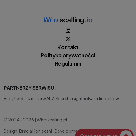
Kontakt
Polityka prywatności
Regulamin
PARTNERZY SERWISU:
Audyt widoczności w AI: AISearchInsight.io
Baza fintechów
© 2024 - 2026 | Whoiscalling.pl
Design: Bracia Konieczni |
Development:
IT Works Better