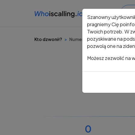
Szanowny użytkowni
pragniemy Cię poinfo
Twoich potrzeb. W zw
pozyskiwane na podst
Kto dzwonił?
Numer +48 756 121 460
pozwolą one na ziden
Możesz zezwolić na ws
0