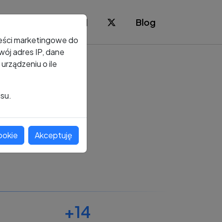
Blog
reści marketingowe do
ój adres IP, dane
rządzeniu o ile
isu.
ookie
Akceptuję
+14