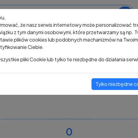
ku,
rmować, że nasz serwis internetowy może personalizować t
iązku z tym danymi osobowymi, które przetwarzamy są np. Tw
awie plików cookies lub podobnych mechanizmów na Twoim u
tyfikowanie Ciebie.
+48 756 121 460
zystkie pliki Cookie lub tylko te niezbędne do działania serw
Tylko niezbędne c
Zobacz komentarze
Oceń ten numer
0