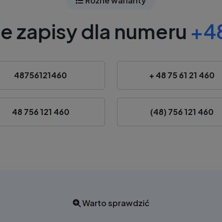
Różne warianty
e zapisy dla numeru
+48
48756121460
+ 48 75 61 21 460
48 756 121 460
(48) 756 121 460
Warto sprawdzić