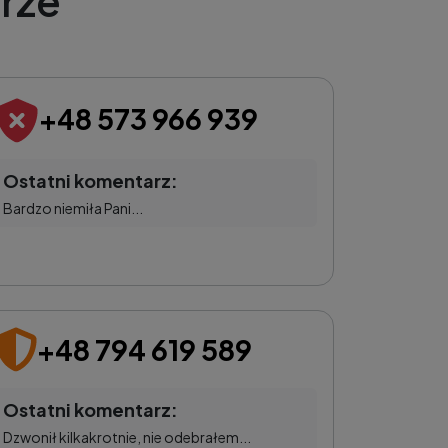
rze
+48 573 966 939
Ostatni komentarz:
Bardzo niemiła Pani...
+48 794 619 589
Ostatni komentarz:
Dzwonił kilkakrotnie, nie odebrałem...