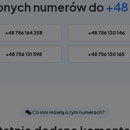
obnych numerów do
+48 
+48 756 164 358
+48 756 130 146
+48 756 131 598
+48 756 130 165
Co inni mówią o tym numerach?