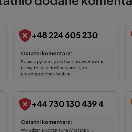
tatnio dodane komenta
+48 224 605 230
Ostatni komentarz:
Kobieta pytała się czy bank nie wypłacił mi
pieniądze za zadośćuczynienie, bo
prawdopodobnie brałam ...
+44 730 130 439 4
Ostatni komentarz:
Wyłudzenie kontaktu na WhatsApp...