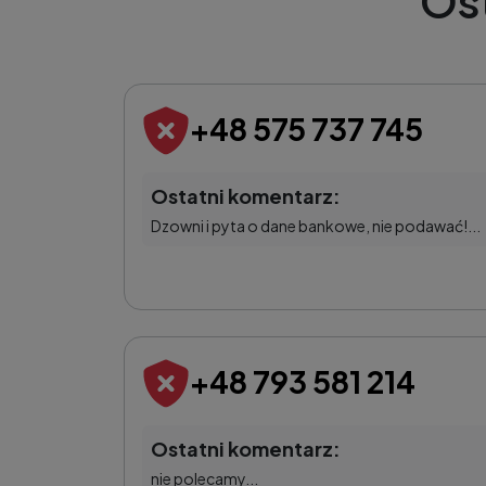
Os
+48 575 737 745
Ostatni komentarz:
Dzowni i pyta o dane bankowe, nie podawać!...
+48 793 581 214
Ostatni komentarz:
nie polecamy...