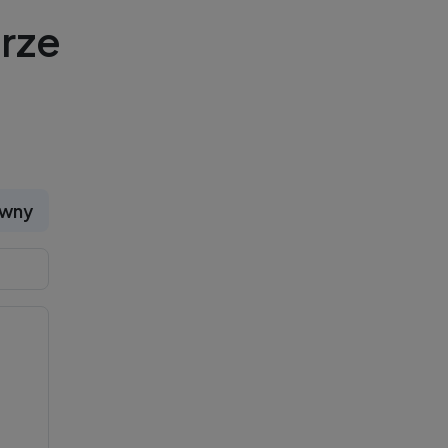
rze
ywny