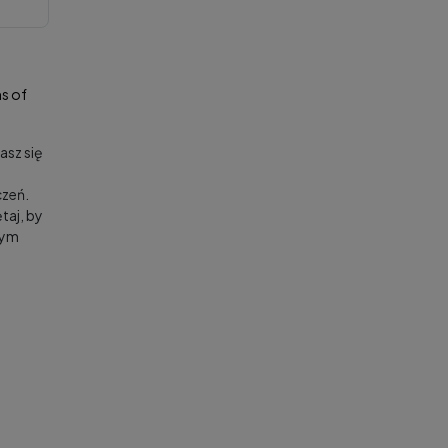
s of
asz się
zeń.
taj, by
nym