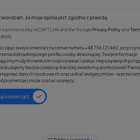
wierdzam, że moja opinia jest zgodna z prawdą
te is protected by reCAPTCHA and the Google
Privacy Policy
and
Term
apply.
czając swój komentarz na temat numeru +48 756 121 460, przyczyni
zenia dokładniejszego profilu osoby dzwoniącej. Twoje informacje
ją innym użytkownikom rozpoznawać i unikać niepożądanych połąc
e budujemy bezpieczniejszą i bardziej świadomą społeczność! Pamię
ostępniać danych osobowych oraz unikać wulgaryzmów - w przeciw
wój komentarz może zostać usunięty.
aj komentarz