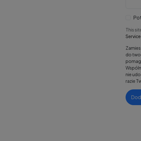
Pot
This si
Service
Zamiesz
do twor
pomaga
Wspólni
nie ud
razie T
Dod