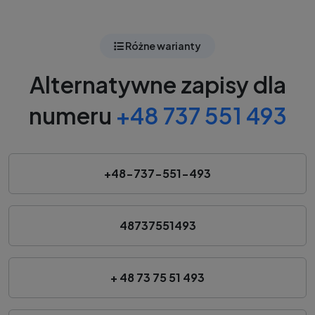
Różne warianty
Alternatywne zapisy dla
numeru
+48 737 551 493
+48-737-551-493
48737551493
+ 48 73 75 51 493