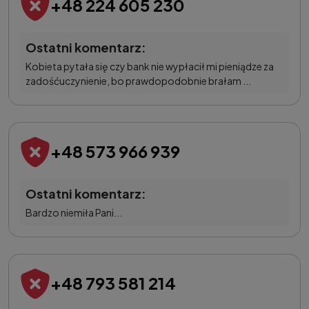
+48 224 605 230
Ostatni komentarz:
Kobieta pytała się czy bank nie wypłacił mi pieniądze za
zadośćuczynienie, bo prawdopodobnie brałam ...
+48 573 966 939
Ostatni komentarz:
Bardzo niemiła Pani...
+48 793 581 214