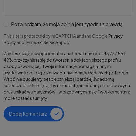
Potwierdzam, że moja opinia jest zgodna z prawdą
This site is protected by reCAPTCHA and the Google
Privacy
Policy
and
Terms of Service
apply.
Zamieszczając swój komentarz na temat numeru +48 737 551
493, przyczyniasz się do tworzenia dokładniejszego profilu
osoby dzwoniącej. Twoje informacje pomagają innym
użytkownikom rozpoznawać i unikać niepożądanych połączeń.
Wspólnie budujemy bezpieczniejszą i bardziej świadomą
społeczność! Pamiętaj, by nie udostępniać danych osobowych
oraz unikać wulgaryzmów - w przeciwnym razie Twój komentarz
może zostać usunięty.
Dodaj komentarz