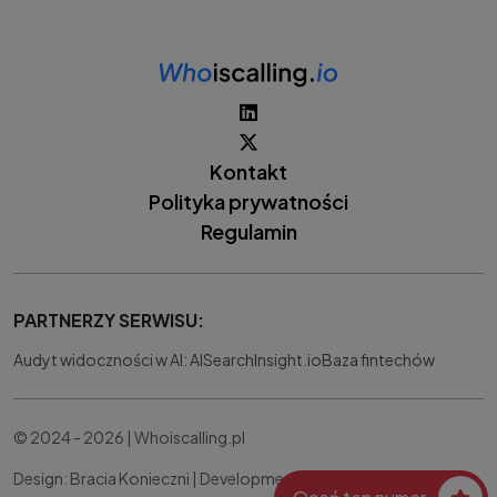
Kontakt
Polityka prywatności
Regulamin
PARTNERZY SERWISU:
Audyt widoczności w AI: AISearchInsight.io
Baza fintechów
© 2024 - 2026 | Whoiscalling.pl
Design: Bracia Konieczni |
Development:
IT Works Better