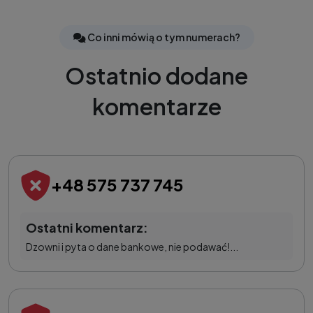
Co inni mówią o tym numerach?
Ostatnio dodane
komentarze
+48 575 737 745
Ostatni komentarz:
Dzowni i pyta o dane bankowe, nie podawać!...