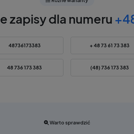
Różne warianty
e zapisy dla numeru
+48
48736173383
+ 48 73 61 73 383
48 736 173 383
(48) 736 173 383
Warto sprawdzić