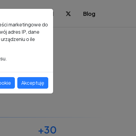
Blog
reści marketingowe do
ój adres IP, dane
rządzeniu o ile
isu.
ookie
Akceptuję
+30