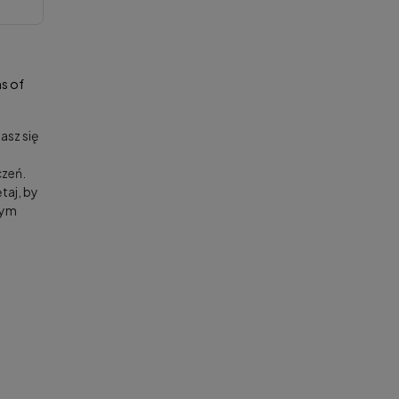
s of
asz się
zeń.
taj, by
nym