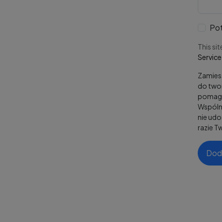
Pot
This si
Service
Zamiesz
do twor
pomaga
Wspólni
nie ud
razie T
Dod