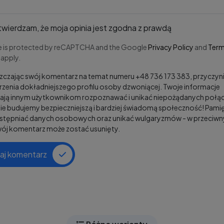
wierdzam, że moja opinia jest zgodna z prawdą
te is protected by reCAPTCHA and the Google
Privacy Policy
and
Term
apply.
czając swój komentarz na temat numeru +48 736 173 383, przyczyni
zenia dokładniejszego profilu osoby dzwoniącej. Twoje informacje
ją innym użytkownikom rozpoznawać i unikać niepożądanych połąc
e budujemy bezpieczniejszą i bardziej świadomą społeczność! Pamię
ostępniać danych osobowych oraz unikać wulgaryzmów - w przeciw
wój komentarz może zostać usunięty.
aj komentarz