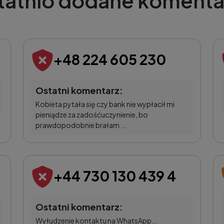
tatnio dodane komenta
+48 224 605 230
Ostatni komentarz:
Kobieta pytała się czy bank nie wypłacił mi
pieniądze za zadośćuczynienie, bo
prawdopodobnie brałam ...
+44 730 130 439 4
Ostatni komentarz:
Wyłudzenie kontaktu na WhatsApp...