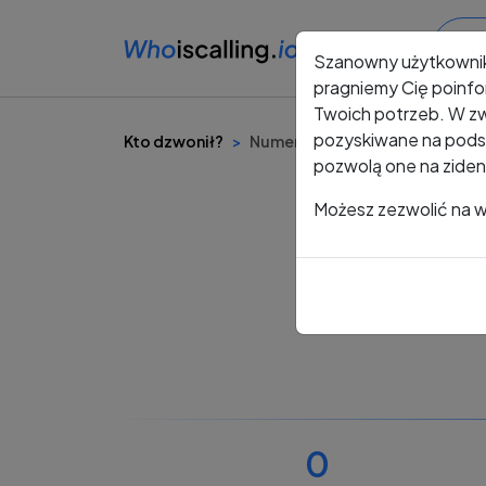
Szanowny użytkowni
pragniemy Cię poinfo
Twoich potrzeb. W zw
pozyskiwane na podst
Kto dzwonił?
Numer +48 736 173 383
pozwolą one na ziden
Możesz zezwolić na ws
0