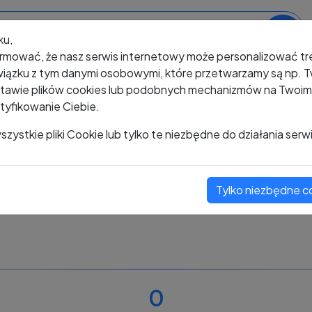
ku,
rmować, że nasz serwis internetowy może personalizować t
iązku z tym danymi osobowymi, które przetwarzamy są np. Tw
awie plików cookies lub podobnych mechanizmów na Twoim u
tyfikowanie Ciebie.
+48 736 173 383
zystkie pliki Cookie lub tylko te niezbędne do działania serw
Tylko niezbędne c
Zobacz komentarze
Oceń ten numer
0