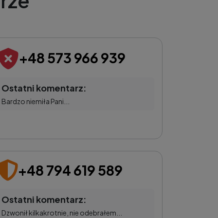
rze
+48 573 966 939
Ostatni komentarz:
Bardzo niemiła Pani...
+48 794 619 589
Ostatni komentarz:
Dzwonił kilkakrotnie, nie odebrałem...