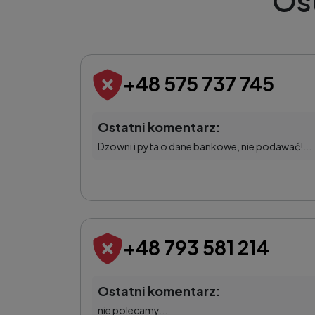
Os
+48 575 737 745
Ostatni komentarz:
Dzowni i pyta o dane bankowe, nie podawać!...
+48 793 581 214
Ostatni komentarz:
nie polecamy...