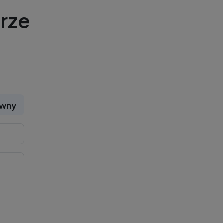
rze
ywny