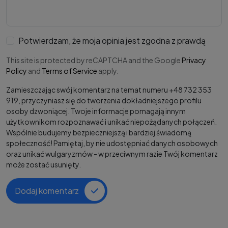
Potwierdzam, że moja opinia jest zgodna z prawdą
This site is protected by reCAPTCHA and the Google
Privacy
Policy
and
Terms of Service
apply.
Zamieszczając swój komentarz na temat numeru +48 732 353
919, przyczyniasz się do tworzenia dokładniejszego profilu
osoby dzwoniącej. Twoje informacje pomagają innym
użytkownikom rozpoznawać i unikać niepożądanych połączeń.
Wspólnie budujemy bezpieczniejszą i bardziej świadomą
społeczność! Pamiętaj, by nie udostępniać danych osobowych
oraz unikać wulgaryzmów - w przeciwnym razie Twój komentarz
może zostać usunięty.
Dodaj komentarz