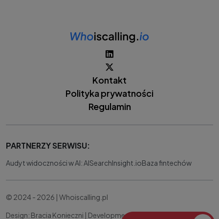
Kontakt
Polityka prywatności
Regulamin
PARTNERZY SERWISU:
Audyt widoczności w AI: AISearchInsight.io
Baza fintechów
© 2024 - 2026 | Whoiscalling.pl
Design: Bracia Konieczni |
Development:
IT Works Better