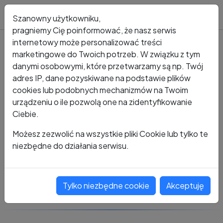
Blog
Szanowny użytkowniku,
pragniemy Cię poinformować, że nasz serwis
internetowy może personalizować treści
marketingowe do Twoich potrzeb. W związku z tym
Kto dzwonił?
Numer +48 732 353 919
danymi osobowymi, które przetwarzamy są np. Twój
adres IP, dane pozyskiwane na podstawie plików
+48 732 353 919
cookies lub podobnych mechanizmów na Twoim
urządzeniu o ile pozwolą one na zidentyfikowanie
Ciebie.
Zobacz komentarze
Możesz zezwolić na wszystkie pliki Cookie lub tylko te
niezbędne do działania serwisu.
Oceń ten numer
Tylko niezbędne cookie
Akceptuję