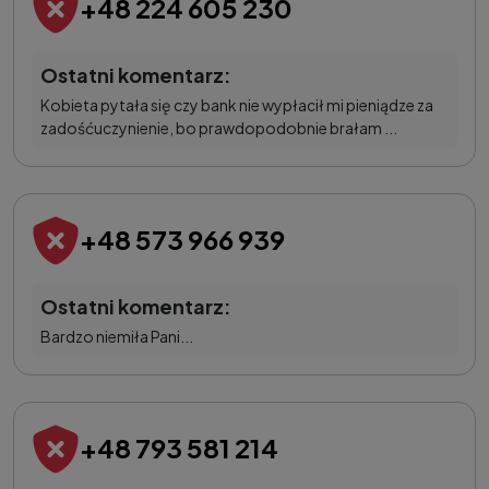
+48 224 605 230
Ostatni komentarz:
Kobieta pytała się czy bank nie wypłacił mi pieniądze za
zadośćuczynienie, bo prawdopodobnie brałam ...
+48 573 966 939
Ostatni komentarz:
Bardzo niemiła Pani...
+48 793 581 214