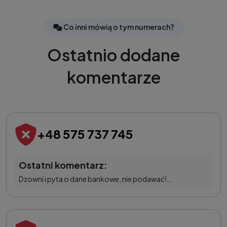
Co inni mówią o tym numerach?
Ostatnio dodane
komentarze
+48 575 737 745
Ostatni komentarz:
Dzowni i pyta o dane bankowe, nie podawać!...