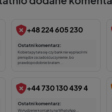
tatnio dodane komenta
+48 224 605 230
Ostatni komentarz:
Kobieta pytała się czy bank nie wypłacił mi
pieniądze za zadośćuczynienie, bo
prawdopodobnie brałam ...
+44 730 130 439 4
Ostatni komentarz:
Wyłudzenie kontaktu na WhatsApp...