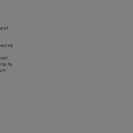
s of
asz się
zeń.
taj, by
nym