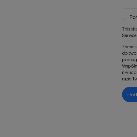
Pot
This si
Service
Zamiesz
do twor
pomaga
Wspólni
nie ud
razie T
Dod