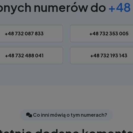
obnych numerów do
+48 
+48 732 087 833
+48 732 353 005
+48 732 488 041
+48 732 193 143
Co inni mówią o tym numerach?