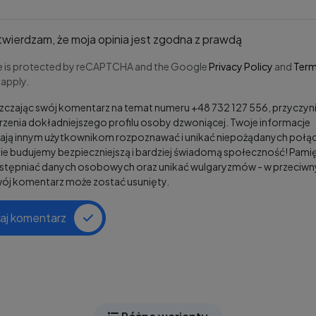
wierdzam, że moja opinia jest zgodna z prawdą
te is protected by reCAPTCHA and the Google
Privacy Policy
and
Term
apply.
czając swój komentarz na temat numeru +48 732 127 556, przyczyni
zenia dokładniejszego profilu osoby dzwoniącej. Twoje informacje
ją innym użytkownikom rozpoznawać i unikać niepożądanych połąc
e budujemy bezpieczniejszą i bardziej świadomą społeczność! Pamię
ostępniać danych osobowych oraz unikać wulgaryzmów - w przeciw
wój komentarz może zostać usunięty.
aj komentarz