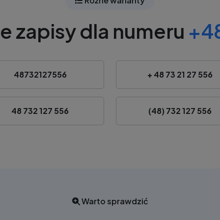
Różne warianty
e zapisy dla numeru
+48
48732127556
+ 48 73 21 27 556
48 732 127 556
(48) 732 127 556
Warto sprawdzić