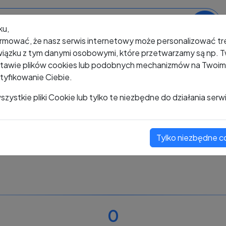
ku,
rmować, że nasz serwis internetowy może personalizować t
iązku z tym danymi osobowymi, które przetwarzamy są np. Tw
awie plików cookies lub podobnych mechanizmów na Twoim u
tyfikowanie Ciebie.
+48 732 127 556
zystkie pliki Cookie lub tylko te niezbędne do działania serw
Tylko niezbędne c
Zobacz komentarze
Oceń ten numer
0