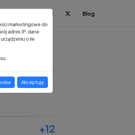
Blog
reści marketingowe do
ój adres IP, dane
rządzeniu o ile
isu.
ookie
Akceptuję
+12