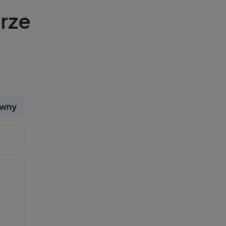
rze
ywny