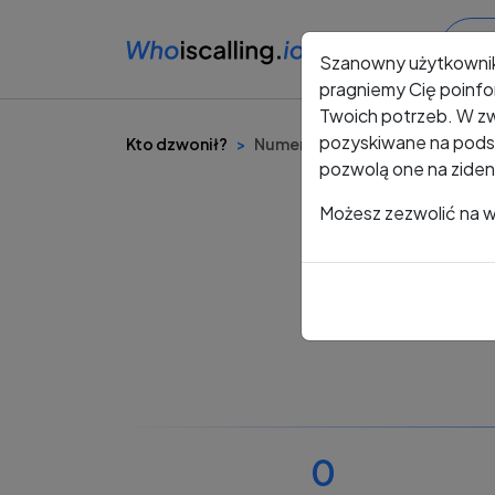
Szanowny użytkowni
pragniemy Cię poinfo
Twoich potrzeb. W zw
pozyskiwane na podst
Kto dzwonił?
Numer +48 732 127 556
pozwolą one na ziden
Możesz zezwolić na ws
0