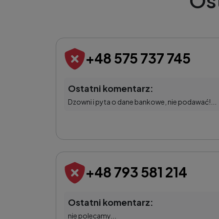
Os
+48 575 737 745
Ostatni komentarz:
Dzowni i pyta o dane bankowe, nie podawać!...
+48 793 581 214
Ostatni komentarz:
nie polecamy...