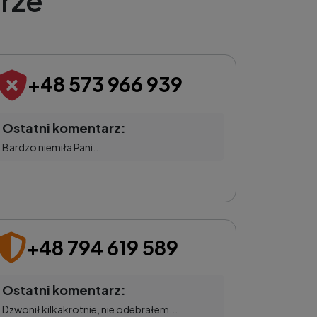
rze
+48 573 966 939
Ostatni komentarz:
Bardzo niemiła Pani...
+48 794 619 589
Ostatni komentarz:
Dzwonił kilkakrotnie, nie odebrałem...