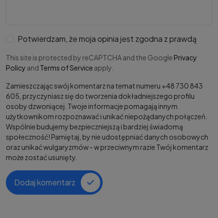
Potwierdzam, że moja opinia jest zgodna z prawdą
This site is protected by reCAPTCHA and the Google
Privacy
Policy
and
Terms of Service
apply.
Zamieszczając swój komentarz na temat numeru +48 730 843
605, przyczyniasz się do tworzenia dokładniejszego profilu
osoby dzwoniącej. Twoje informacje pomagają innym
użytkownikom rozpoznawać i unikać niepożądanych połączeń.
Wspólnie budujemy bezpieczniejszą i bardziej świadomą
społeczność! Pamiętaj, by nie udostępniać danych osobowych
oraz unikać wulgaryzmów - w przeciwnym razie Twój komentarz
może zostać usunięty.
Dodaj komentarz