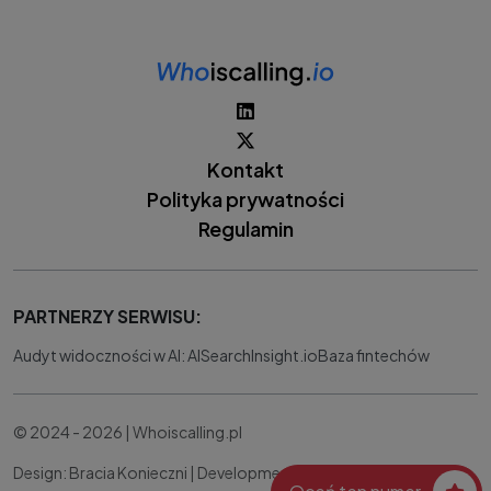
Kontakt
Polityka prywatności
Regulamin
PARTNERZY SERWISU:
Audyt widoczności w AI: AISearchInsight.io
Baza fintechów
© 2024 - 2026 | Whoiscalling.pl
Design: Bracia Konieczni |
Development:
IT Works Better