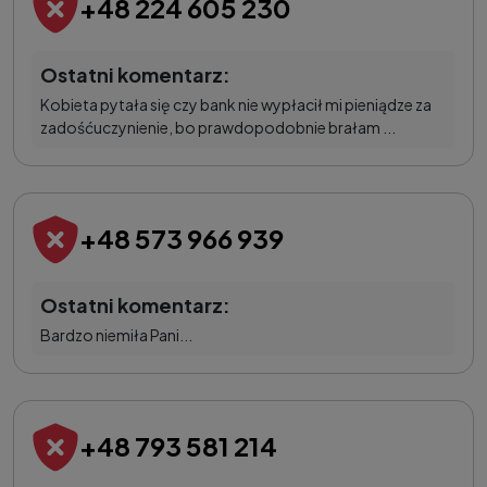
+48 224 605 230
Ostatni komentarz:
Kobieta pytała się czy bank nie wypłacił mi pieniądze za
zadośćuczynienie, bo prawdopodobnie brałam ...
+48 573 966 939
Ostatni komentarz:
Bardzo niemiła Pani...
+48 793 581 214