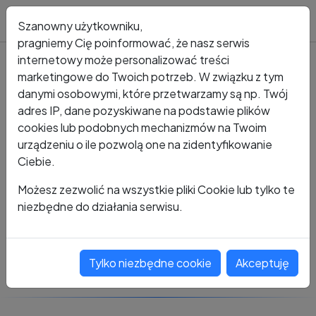
Blog
Szanowny użytkowniku,
pragniemy Cię poinformować, że nasz serwis
internetowy może personalizować treści
marketingowe do Twoich potrzeb. W związku z tym
Kto dzwonił?
Numer +48 730 843 605
danymi osobowymi, które przetwarzamy są np. Twój
adres IP, dane pozyskiwane na podstawie plików
+48 730 843 605
cookies lub podobnych mechanizmów na Twoim
urządzeniu o ile pozwolą one na zidentyfikowanie
Ciebie.
Zobacz komentarze
Możesz zezwolić na wszystkie pliki Cookie lub tylko te
niezbędne do działania serwisu.
Oceń ten numer
Tylko niezbędne cookie
Akceptuję