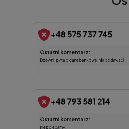
Os
+48 575 737 745
Ostatni komentarz:
Dzowni i pyta o dane bankowe, nie podawać!...
+48 793 581 214
Ostatni komentarz:
nie polecamy...