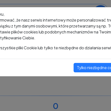
ku,
rmować, że nasz serwis internetowy może personalizować t
iązku z tym danymi osobowymi, które przetwarzamy są np. Tw
awie plików cookies lub podobnych mechanizmów na Twoim u
tyfikowanie Ciebie.
+48 730 683 311
zystkie pliki Cookie lub tylko te niezbędne do działania serw
Tylko niezbędne c
Zobacz komentarze
Oceń ten numer
0