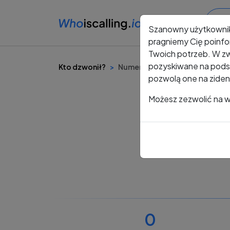
Szanowny użytkowni
pragniemy Cię poinfo
Twoich potrzeb. W zw
pozyskiwane na podst
Kto dzwonił?
Numer +48 730 683 311
pozwolą one na ziden
Możesz zezwolić na ws
0