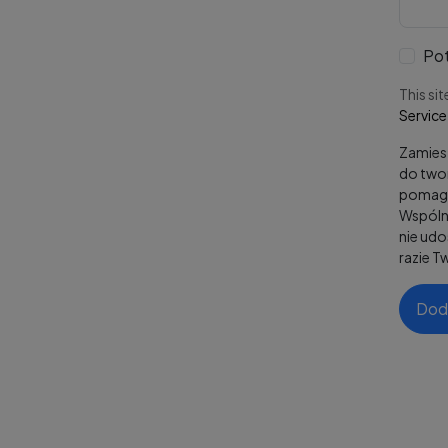
Pot
This si
Service
Zamiesz
do twor
pomaga
Wspólni
nie ud
razie T
Dod