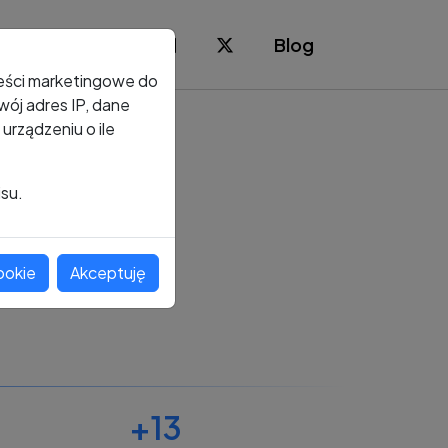
Blog
reści marketingowe do
ój adres IP, dane
rządzeniu o ile
isu.
ookie
Akceptuję
+13