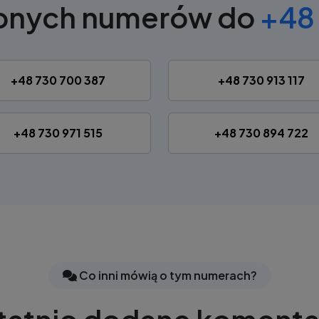
obnych numerów do
+48 
+48 730 700 387
+48 730 913 117
+48 730 971 515
+48 730 894 722
Co inni mówią o tym numerach?