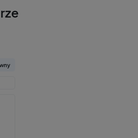
rze
ywny