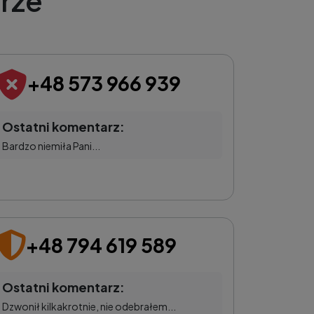
rze
+48 573 966 939
Ostatni komentarz:
Bardzo niemiła Pani...
+48 794 619 589
Ostatni komentarz:
Dzwonił kilkakrotnie, nie odebrałem...