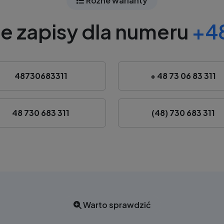
Różne warianty
e zapisy dla numeru
+48
48730683311
+ 48 73 06 83 311
48 730 683 311
(48) 730 683 311
Warto sprawdzić