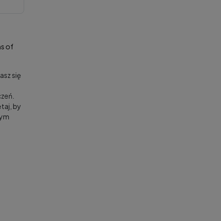
s of
asz się
zeń.
taj, by
nym