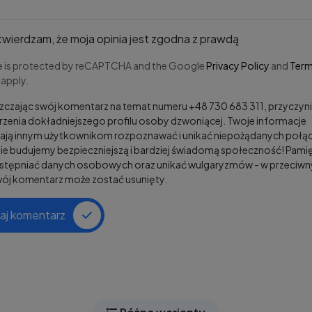
wierdzam, że moja opinia jest zgodna z prawdą
te is protected by reCAPTCHA and the Google
Privacy Policy
and
Term
apply.
czając swój komentarz na temat numeru +48 730 683 311, przyczyni
zenia dokładniejszego profilu osoby dzwoniącej. Twoje informacje
ją innym użytkownikom rozpoznawać i unikać niepożądanych połąc
e budujemy bezpieczniejszą i bardziej świadomą społeczność! Pamię
ostępniać danych osobowych oraz unikać wulgaryzmów - w przeciw
wój komentarz może zostać usunięty.
aj komentarz