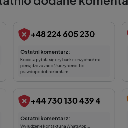
tatnio dodane komenta
+48 224 605 230
Ostatni komentarz:
Kobieta pytała się czy bank nie wypłacił mi
pieniądze za zadośćuczynienie, bo
prawdopodobnie brałam ...
+44 730 130 439 4
Ostatni komentarz:
Wyłudzenie kontaktu na WhatsApp...