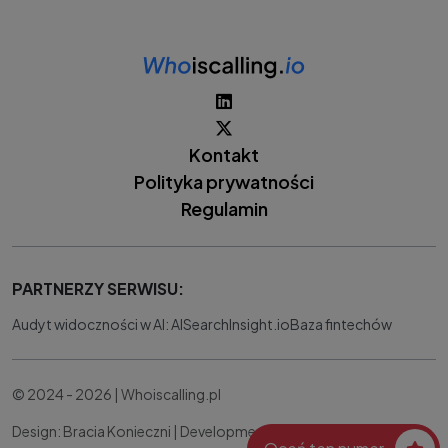
Kontakt
Polityka prywatności
Regulamin
PARTNERZY SERWISU:
Audyt widoczności w AI: AISearchInsight.io
Baza fintechów
© 2024 - 2026 | Whoiscalling.pl
Design: Bracia Konieczni |
Development:
IT Works Better