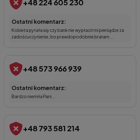
+48 224 605 230
Ostatni komentarz:
Kobieta pytała się czy bank nie wypłacił mi pieniądze za
zadośćuczynienie, bo prawdopodobnie brałam ...
+48 573 966 939
Ostatni komentarz:
Bardzo niemiła Pani...
+48 793 581 214