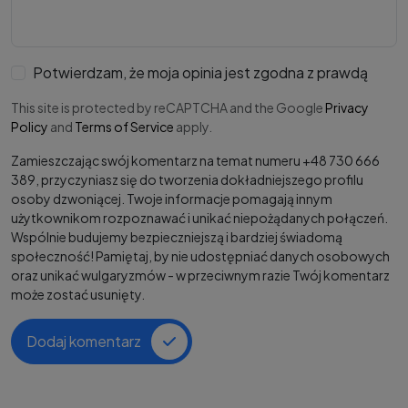
Potwierdzam, że moja opinia jest zgodna z prawdą
This site is protected by reCAPTCHA and the Google
Privacy
Policy
and
Terms of Service
apply.
Zamieszczając swój komentarz na temat numeru +48 730 666
389, przyczyniasz się do tworzenia dokładniejszego profilu
osoby dzwoniącej. Twoje informacje pomagają innym
użytkownikom rozpoznawać i unikać niepożądanych połączeń.
Wspólnie budujemy bezpieczniejszą i bardziej świadomą
społeczność! Pamiętaj, by nie udostępniać danych osobowych
oraz unikać wulgaryzmów - w przeciwnym razie Twój komentarz
może zostać usunięty.
Dodaj komentarz