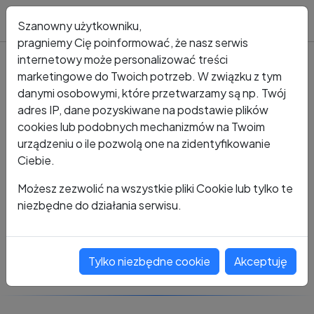
Blog
Szanowny użytkowniku,
pragniemy Cię poinformować, że nasz serwis
internetowy może personalizować treści
marketingowe do Twoich potrzeb. W związku z tym
Kto dzwonił?
Numer +48 730 666 389
danymi osobowymi, które przetwarzamy są np. Twój
adres IP, dane pozyskiwane na podstawie plików
+48 730 666 389
cookies lub podobnych mechanizmów na Twoim
urządzeniu o ile pozwolą one na zidentyfikowanie
Ciebie.
Zobacz komentarze
Możesz zezwolić na wszystkie pliki Cookie lub tylko te
niezbędne do działania serwisu.
Oceń ten numer
Tylko niezbędne cookie
Akceptuję