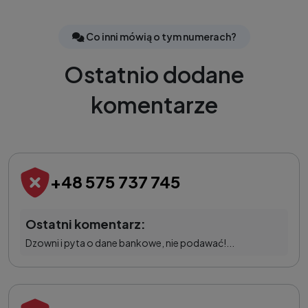
Co inni mówią o tym numerach?
Ostatnio dodane
komentarze
+48 575 737 745
Ostatni komentarz:
Dzowni i pyta o dane bankowe, nie podawać!...