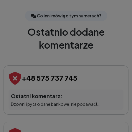
Co inni mówią o tym numerach?
Ostatnio dodane
komentarze
+48 575 737 745
Ostatni komentarz:
Dzowni i pyta o dane bankowe, nie podawać!...