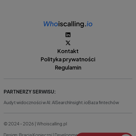
Kontakt
Polityka prywatności
Regulamin
PARTNERZY SERWISU:
Audyt widoczności w AI: AISearchInsight.io
Baza fintechów
© 2024 - 2026 | Whoiscalling.pl
Design: Bracia Konieczni |
Development:
IT Works Better