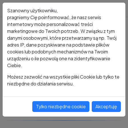
Blog
Szanowny użytkowniku,
pragniemy Cię poinformować, że nasz serwis
internetowy może personalizować treści
marketingowe do Twoich potrzeb. W związku z tym
Kto dzwonił?
Numer +48 728 380 106
danymi osobowymi, które przetwarzamy są np. Twój
adres IP, dane pozyskiwane na podstawie plików
+48 728 380 106
cookies lub podobnych mechanizmów na Twoim
urządzeniu o ile pozwolą one na zidentyfikowanie
Ciebie.
Zobacz komentarze
Możesz zezwolić na wszystkie pliki Cookie lub tylko te
niezbędne do działania serwisu.
Oceń ten numer
Tylko niezbędne cookie
Akceptuję