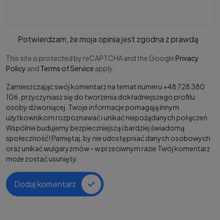
Potwierdzam, że moja opinia jest zgodna z prawdą
This site is protected by reCAPTCHA and the Google
Privacy
Policy
and
Terms of Service
apply.
Zamieszczając swój komentarz na temat numeru +48 728 380
106, przyczyniasz się do tworzenia dokładniejszego profilu
osoby dzwoniącej. Twoje informacje pomagają innym
użytkownikom rozpoznawać i unikać niepożądanych połączeń.
Wspólnie budujemy bezpieczniejszą i bardziej świadomą
społeczność! Pamiętaj, by nie udostępniać danych osobowych
oraz unikać wulgaryzmów - w przeciwnym razie Twój komentarz
może zostać usunięty.
Dodaj komentarz