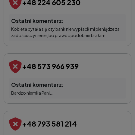
+48 224 605 230
Ostatni komentarz:
Kobieta pytała się czy bank nie wypłacił mi pieniądze za
zadośćuczynienie, bo prawdopodobnie brałam ...
+48 573 966 939
Ostatni komentarz:
Bardzo niemiła Pani...
+48 793 581 214