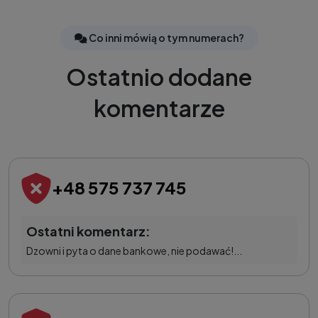
Co inni mówią o tym numerach?
Ostatnio dodane
komentarze
+48 575 737 745
Ostatni komentarz:
Dzowni i pyta o dane bankowe, nie podawać!...