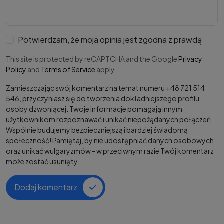
Potwierdzam, że moja opinia jest zgodna z prawdą
This site is protected by reCAPTCHA and the Google
Privacy
Policy
and
Terms of Service
apply.
Zamieszczając swój komentarz na temat numeru +48 721 514
546, przyczyniasz się do tworzenia dokładniejszego profilu
osoby dzwoniącej. Twoje informacje pomagają innym
użytkownikom rozpoznawać i unikać niepożądanych połączeń.
Wspólnie budujemy bezpieczniejszą i bardziej świadomą
społeczność! Pamiętaj, by nie udostępniać danych osobowych
oraz unikać wulgaryzmów - w przeciwnym razie Twój komentarz
może zostać usunięty.
Dodaj komentarz