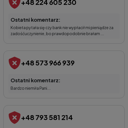
+48 224 605 230
Ostatni komentarz:
Kobieta pytała się czy bank nie wypłacił mi pieniądze za
zadośćuczynienie, bo prawdopodobnie brałam ...
+48 573 966 939
Ostatni komentarz:
Bardzo niemiła Pani...
+48 793 581 214