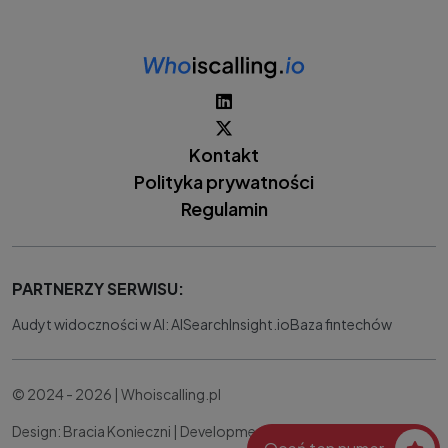
Kontakt
Polityka prywatności
Regulamin
PARTNERZY SERWISU:
Audyt widoczności w AI: AISearchInsight.io
Baza fintechów
© 2024 - 2026 | Whoiscalling.pl
Design: Bracia Konieczni |
Development:
IT Works Better