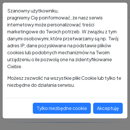
Blog
Szanowny użytkowniku,
pragniemy Cię poinformować, że nasz serwis
internetowy może personalizować treści
marketingowe do Twoich potrzeb. W związku z tym
Kto dzwonił?
Numer +48 721 514 546
danymi osobowymi, które przetwarzamy są np. Twój
adres IP, dane pozyskiwane na podstawie plików
+48 721 514 546
cookies lub podobnych mechanizmów na Twoim
urządzeniu o ile pozwolą one na zidentyfikowanie
Ciebie.
Zobacz komentarze
Możesz zezwolić na wszystkie pliki Cookie lub tylko te
niezbędne do działania serwisu.
Oceń ten numer
Tylko niezbędne cookie
Akceptuję