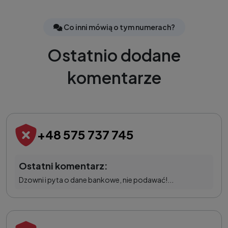
Co inni mówią o tym numerach?
Ostatnio dodane
komentarze
+48 575 737 745
Ostatni komentarz:
Dzowni i pyta o dane bankowe, nie podawać!...