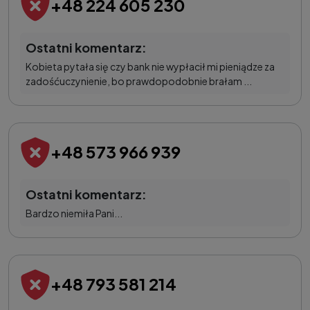
+48 224 605 230
Ostatni komentarz:
Kobieta pytała się czy bank nie wypłacił mi pieniądze za
zadośćuczynienie, bo prawdopodobnie brałam ...
+48 573 966 939
Ostatni komentarz:
Bardzo niemiła Pani...
+48 793 581 214