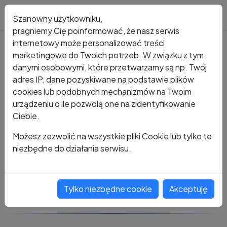
Blog
Szanowny użytkowniku,
pragniemy Cię poinformować, że nasz serwis
internetowy może personalizować treści
marketingowe do Twoich potrzeb. W związku z tym
Kto dzwonił?
Numer +48 696 784 500
danymi osobowymi, które przetwarzamy są np. Twój
adres IP, dane pozyskiwane na podstawie plików
+48 696 784 500
cookies lub podobnych mechanizmów na Twoim
urządzeniu o ile pozwolą one na zidentyfikowanie
Ciebie.
Zobacz komentarze
Możesz zezwolić na wszystkie pliki Cookie lub tylko te
niezbędne do działania serwisu.
Oceń ten numer
Tylko niezbędne cookie
Akceptuję