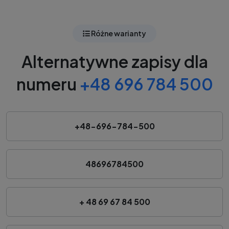
Różne warianty
Alternatywne zapisy dla
numeru
+48 696 784 500
+48-696-784-500
48696784500
+ 48 69 67 84 500