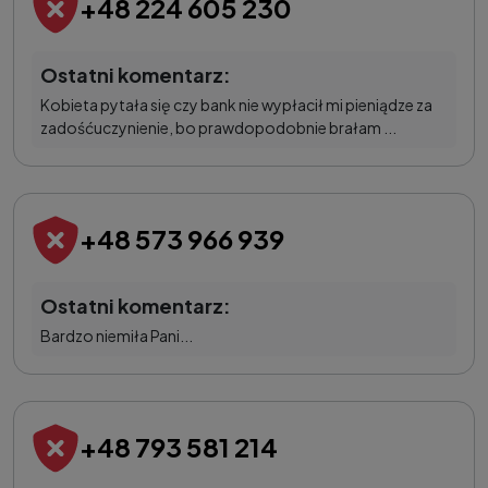
+48 224 605 230
Ostatni komentarz:
Kobieta pytała się czy bank nie wypłacił mi pieniądze za
zadośćuczynienie, bo prawdopodobnie brałam ...
+48 573 966 939
Ostatni komentarz:
Bardzo niemiła Pani...
+48 793 581 214