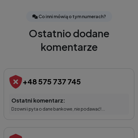
Co inni mówią o tym numerach?
Ostatnio dodane
komentarze
+48 575 737 745
Ostatni komentarz:
Dzowni i pyta o dane bankowe, nie podawać!...