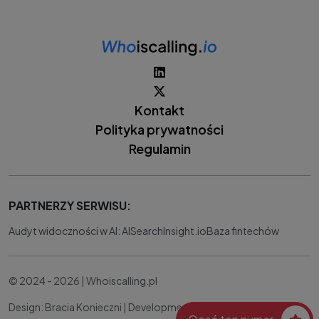
Kontakt
Polityka prywatności
Regulamin
PARTNERZY SERWISU:
Audyt widoczności w AI: AISearchInsight.io
Baza fintechów
© 2024 - 2026 | Whoiscalling.pl
Design: Bracia Konieczni |
Development:
IT Works Better