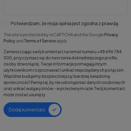
Potwierdzam, że moja opinia jest zgodna z prawdą
This site is protected by reCAPTCHA and the Google
Privacy
Policy
and
Terms of Service
apply.
Zamieszczając swój komentarz na temat numeru +48 696 784
500, przyczyniasz się do tworzenia dokładniejszego profilu
osoby dzwoniącej. Twoje informacje pomagają innym
użytkownikom rozpoznawać i unikać niepożądanych połączeń.
Wspólnie budujemy bezpieczniejszą i bardziej świadomą
społeczność! Pamiętaj, by nie udostępniać danych osobowych
oraz unikać wulgaryzmów - w przeciwnym razie Twój komentarz
może zostać usunięty.
Dodaj komentarz