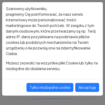
Blog
Szanowny użytkowniku,
pragniemy Cię poinformować, że nasz serwis
internetowy może personalizować treści
marketingowe do Twoich potrzeb. W związku z tym
Kto dzwonił?
Numer +48 696 350 048
danymi osobowymi, które przetwarzamy są np. Twój
adres IP, dane pozyskiwane na podstawie plików
+48 696 350 048
cookies lub podobnych mechanizmów na Twoim
urządzeniu o ile pozwolą one na zidentyfikowanie
Ciebie.
Zobacz komentarze
Możesz zezwolić na wszystkie pliki Cookie lub tylko te
niezbędne do działania serwisu.
Oceń ten numer
Tylko niezbędne cookie
Akceptuję