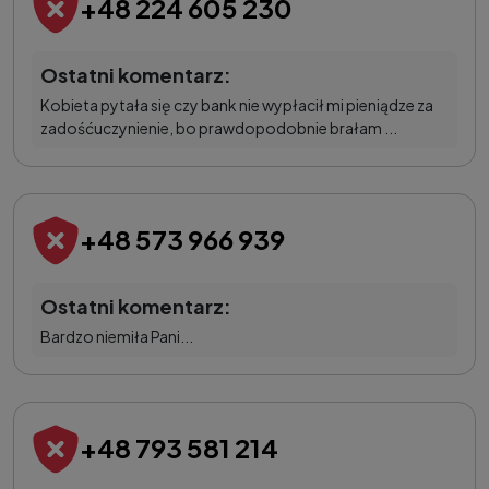
+48 224 605 230
Ostatni komentarz:
Kobieta pytała się czy bank nie wypłacił mi pieniądze za
zadośćuczynienie, bo prawdopodobnie brałam ...
+48 573 966 939
Ostatni komentarz:
Bardzo niemiła Pani...
+48 793 581 214