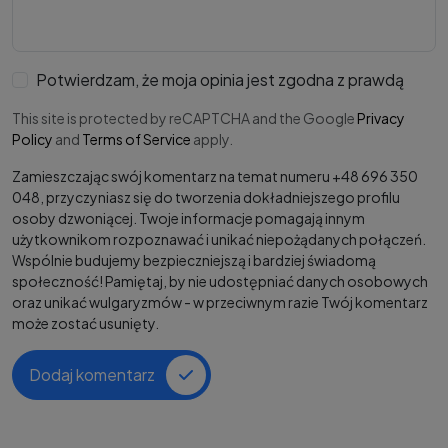
Potwierdzam, że moja opinia jest zgodna z prawdą
This site is protected by reCAPTCHA and the Google
Privacy
Policy
and
Terms of Service
apply.
Zamieszczając swój komentarz na temat numeru +48 696 350
048, przyczyniasz się do tworzenia dokładniejszego profilu
osoby dzwoniącej. Twoje informacje pomagają innym
użytkownikom rozpoznawać i unikać niepożądanych połączeń.
Wspólnie budujemy bezpieczniejszą i bardziej świadomą
społeczność! Pamiętaj, by nie udostępniać danych osobowych
oraz unikać wulgaryzmów - w przeciwnym razie Twój komentarz
może zostać usunięty.
Dodaj komentarz