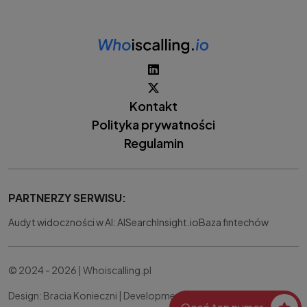
Kontakt
Polityka prywatności
Regulamin
PARTNERZY SERWISU:
Audyt widoczności w AI: AISearchInsight.io
Baza fintechów
© 2024 - 2026 | Whoiscalling.pl
Design: Bracia Konieczni |
Development:
IT Works Better