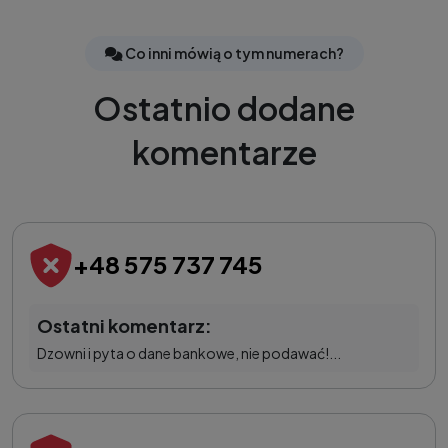
Co inni mówią o tym numerach?
Ostatnio dodane
komentarze
+48 575 737 745
Ostatni komentarz:
Dzowni i pyta o dane bankowe, nie podawać!...