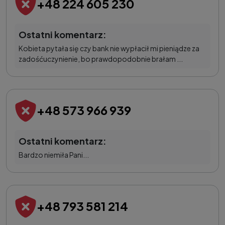
+48 224 605 230
Ostatni komentarz:
Kobieta pytała się czy bank nie wypłacił mi pieniądze za
zadośćuczynienie, bo prawdopodobnie brałam ...
+48 573 966 939
Ostatni komentarz:
Bardzo niemiła Pani...
+48 793 581 214