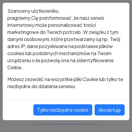
Blog
Szanowny użytkowniku,
pragniemy Cię poinformować, że nasz serwis
internetowy może personalizować treści
marketingowe do Twoich potrzeb. W związku z tym
Kto dzwonił?
Numer +48 692 428 799
danymi osobowymi, które przetwarzamy są np. Twój
adres IP, dane pozyskiwane na podstawie plików
+48 692 428 799
cookies lub podobnych mechanizmów na Twoim
urządzeniu o ile pozwolą one na zidentyfikowanie
Ciebie.
Zobacz komentarze
Możesz zezwolić na wszystkie pliki Cookie lub tylko te
niezbędne do działania serwisu.
Oceń ten numer
Tylko niezbędne cookie
Akceptuję