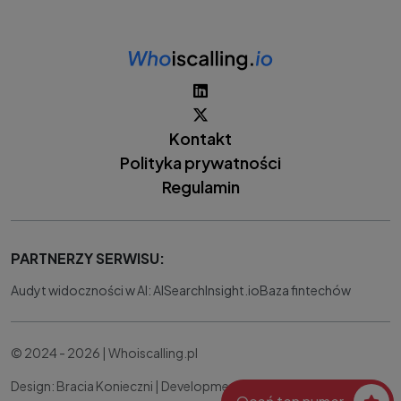
Kontakt
Polityka prywatności
Regulamin
PARTNERZY SERWISU:
Audyt widoczności w AI: AISearchInsight.io
Baza fintechów
© 2024 - 2026 | Whoiscalling.pl
Design: Bracia Konieczni |
Development:
IT Works Better