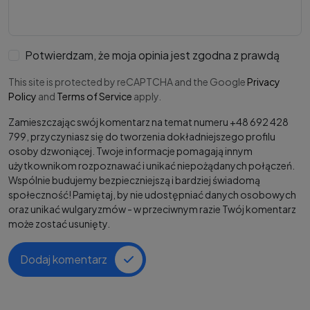
Potwierdzam, że moja opinia jest zgodna z prawdą
This site is protected by reCAPTCHA and the Google
Privacy
Policy
and
Terms of Service
apply.
Zamieszczając swój komentarz na temat numeru +48 692 428
799, przyczyniasz się do tworzenia dokładniejszego profilu
osoby dzwoniącej. Twoje informacje pomagają innym
użytkownikom rozpoznawać i unikać niepożądanych połączeń.
Wspólnie budujemy bezpieczniejszą i bardziej świadomą
społeczność! Pamiętaj, by nie udostępniać danych osobowych
oraz unikać wulgaryzmów - w przeciwnym razie Twój komentarz
może zostać usunięty.
Dodaj komentarz