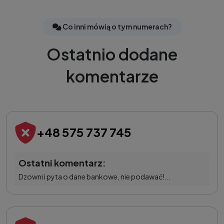
Co inni mówią o tym numerach?
Ostatnio dodane
komentarze
+48 575 737 745
Ostatni komentarz:
Dzowni i pyta o dane bankowe, nie podawać!...