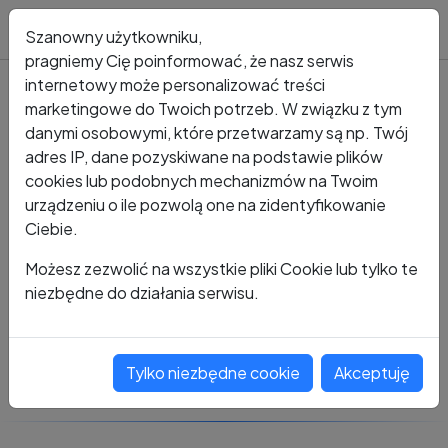
Blog
Szanowny użytkowniku,
pragniemy Cię poinformować, że nasz serwis
internetowy może personalizować treści
marketingowe do Twoich potrzeb. W związku z tym
Kto dzwonił?
Numer +48 691 283 595
danymi osobowymi, które przetwarzamy są np. Twój
adres IP, dane pozyskiwane na podstawie plików
+48 691 283 595
cookies lub podobnych mechanizmów na Twoim
urządzeniu o ile pozwolą one na zidentyfikowanie
Ciebie.
Zobacz komentarze
Możesz zezwolić na wszystkie pliki Cookie lub tylko te
niezbędne do działania serwisu.
Oceń ten numer
Tylko niezbędne cookie
Akceptuję