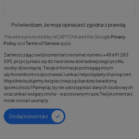
Potwierdzam, że moja opinia jest zgodna z prawdą
This site is protected by reCAPTCHA and the Google
Privacy
Policy
and
Terms of Service
apply.
Zamieszczając swój komentarz na temat numeru +48 691 283
595, przyczyniasz się do tworzenia dokładniejszego profilu
osoby dzwoniącej. Twoje informacje pomagają innym
użytkownikom rozpoznawać i unikać niepożądanych połączeń.
Wspólnie budujemy bezpieczniejszą i bardziej świadomą
społeczność! Pamiętaj, by nie udostępniać danych osobowych
oraz unikać wulgaryzmów - w przeciwnym razie Twój komentarz
może zostać usunięty.
Dodaj komentarz