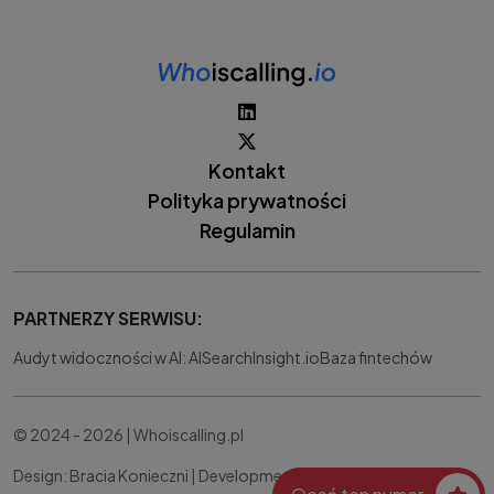
Kontakt
Polityka prywatności
Regulamin
PARTNERZY SERWISU:
Audyt widoczności w AI: AISearchInsight.io
Baza fintechów
© 2024 - 2026 | Whoiscalling.pl
Design: Bracia Konieczni |
Development:
IT Works Better