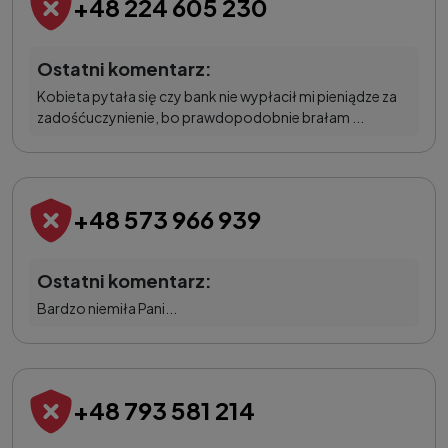
+48 224 605 230
Ostatni komentarz:
Kobieta pytała się czy bank nie wypłacił mi pieniądze za
zadośćuczynienie, bo prawdopodobnie brałam ...
+48 573 966 939
Ostatni komentarz:
Bardzo niemiła Pani...
+48 793 581 214