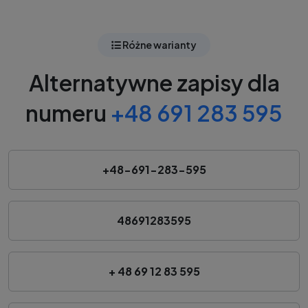
Różne warianty
Alternatywne zapisy dla
numeru
+48 691 283 595
+48-691-283-595
48691283595
+ 48 69 12 83 595