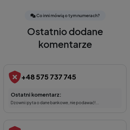
Co inni mówią o tym numerach?
Ostatnio dodane
komentarze
+48 575 737 745
Ostatni komentarz:
Dzowni i pyta o dane bankowe, nie podawać!...