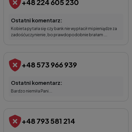
+48 224 605 230
Ostatni komentarz:
Kobieta pytała się czy bank nie wypłacił mi pieniądze za
zadośćuczynienie, bo prawdopodobnie brałam ...
+48 573 966 939
Ostatni komentarz:
Bardzo niemiła Pani...
+48 793 581 214