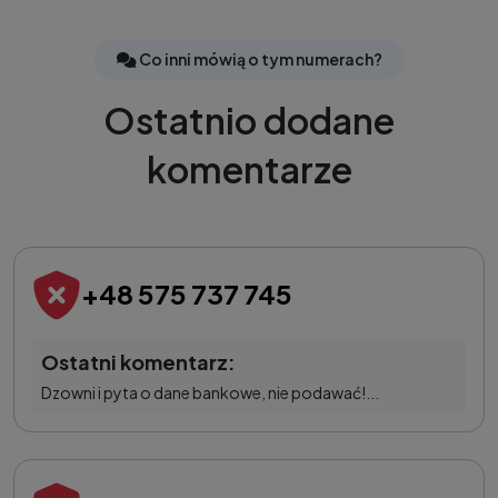
Co inni mówią o tym numerach?
Ostatnio dodane
komentarze
+48 575 737 745
Ostatni komentarz:
Dzowni i pyta o dane bankowe, nie podawać!...