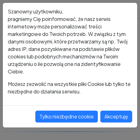
Blog
Szanowny użytkowniku,
pragniemy Cię poinformować, że nasz serwis
internetowy może personalizować treści
marketingowe do Twoich potrzeb. W związku z tym
Kto dzwonił?
Numer +48 677 959 911
danymi osobowymi, które przetwarzamy są np. Twój
adres IP, dane pozyskiwane na podstawie plików
+48 677 959 911
cookies lub podobnych mechanizmów na Twoim
urządzeniu o ile pozwolą one na zidentyfikowanie
Ciebie.
Zobacz komentarze
Możesz zezwolić na wszystkie pliki Cookie lub tylko te
niezbędne do działania serwisu.
Oceń ten numer
Tylko niezbędne cookie
Akceptuję