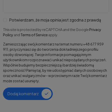
Potwierdzam, że moja opinia jest zgodna z prawdą
This site is protected by reCAPTCHA and the Google
Privacy
Policy
and
Terms of Service
apply.
Zamieszczając swój komentarz na temat numeru +48 677 959
911, przyczyniasz się do tworzenia dokładniejszego profilu
osoby dzwoniącej. Twoje informacje pomagają innym
użytkownikom rozpoznawać i unikać niepożądanych połączeń.
Wspólnie budujemy bezpieczniejszą i bardziej świadomą
społeczność! Pamiętaj, by nie udostępniać danych osobowych
oraz unikać wulgaryzmów - w przeciwnym razie Twój komentarz
może zostać usunięty.
Dodaj komentarz