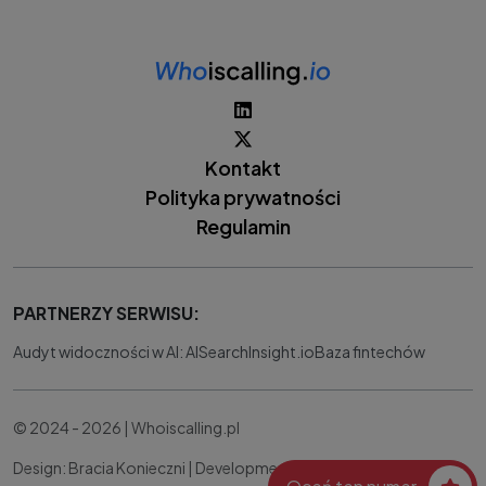
Kontakt
Polityka prywatności
Regulamin
PARTNERZY SERWISU:
Audyt widoczności w AI: AISearchInsight.io
Baza fintechów
© 2024 - 2026 | Whoiscalling.pl
Design: Bracia Konieczni |
Development:
IT Works Better