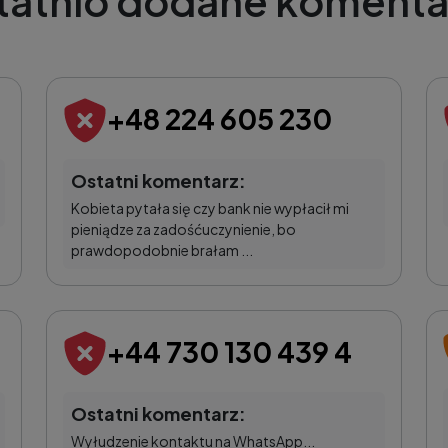
tatnio dodane komenta
+48 224 605 230
Ostatni komentarz:
Kobieta pytała się czy bank nie wypłacił mi
pieniądze za zadośćuczynienie, bo
prawdopodobnie brałam ...
+44 730 130 439 4
Ostatni komentarz:
Wyłudzenie kontaktu na WhatsApp...