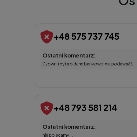
Os
+48 575 737 745
Ostatni komentarz:
Dzowni i pyta o dane bankowe, nie podawać!...
+48 793 581 214
Ostatni komentarz:
nie polecamy...