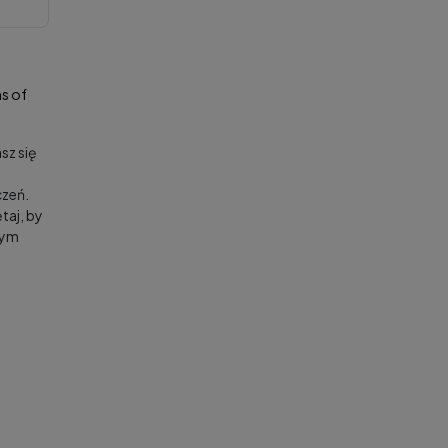
s of
sz się
zeń.
taj, by
nym