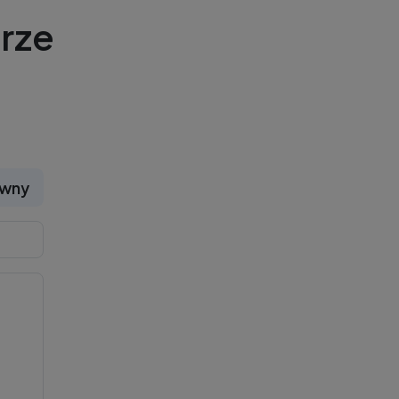
rze
ywny