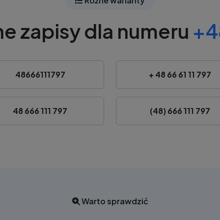
Różne warianty
e zapisy dla numeru
+4
48666111797
+ 48 66 61 11 797
48 666 111 797
(48) 666 111 797
Warto sprawdzić