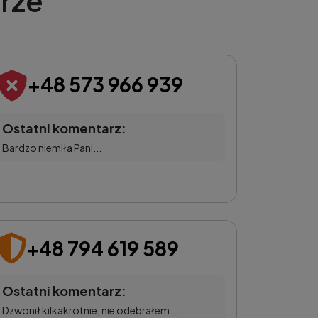
rze
+48 573 966 939
Ostatni komentarz:
Bardzo niemiła Pani...
+48 794 619 589
Ostatni komentarz:
Dzwonił kilkakrotnie, nie odebrałem...