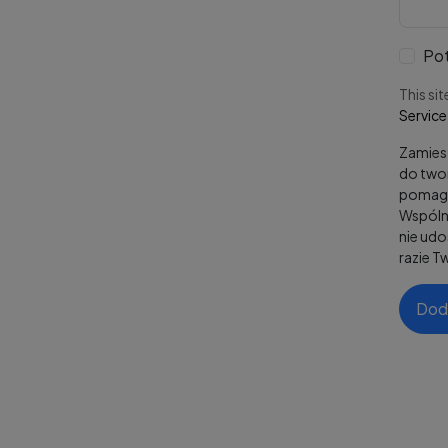
Pot
This si
Service
Zamiesz
do twor
pomaga
Wspólni
nie ud
razie T
Dod