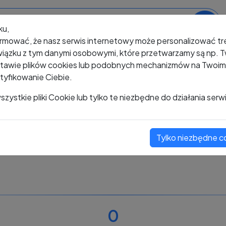
ku,
rmować, że nasz serwis internetowy może personalizować t
iązku z tym danymi osobowymi, które przetwarzamy są np. Tw
awie plików cookies lub podobnych mechanizmów na Twoim u
tyfikowanie Ciebie.
+48 666 111 797
zystkie pliki Cookie lub tylko te niezbędne do działania serw
Tylko niezbędne c
Zobacz komentarze
Oceń ten numer
0