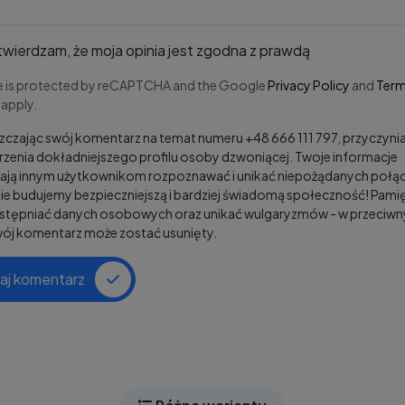
wierdzam, że moja opinia jest zgodna z prawdą
te is protected by reCAPTCHA and the Google
Privacy Policy
and
Term
apply.
czając swój komentarz na temat numeru +48 666 111 797, przyczynia
zenia dokładniejszego profilu osoby dzwoniącej. Twoje informacje
ją innym użytkownikom rozpoznawać i unikać niepożądanych połąc
e budujemy bezpieczniejszą i bardziej świadomą społeczność! Pamię
ostępniać danych osobowych oraz unikać wulgaryzmów - w przeciw
wój komentarz może zostać usunięty.
aj komentarz