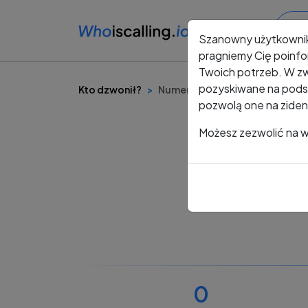
Szanowny użytkowni
pragniemy Cię poinfo
Twoich potrzeb. W zw
pozyskiwane na podst
Kto dzwonił?
Numer +48 666 111 797
pozwolą one na ziden
Możesz zezwolić na ws
0