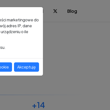
Blog
reści marketingowe do
ój adres IP, dane
rządzeniu o ile
isu.
ookie
Akceptuję
+14