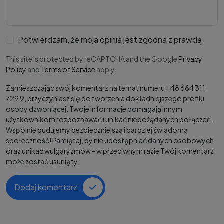
Potwierdzam, że moja opinia jest zgodna z prawdą
This site is protected by reCAPTCHA and the Google
Privacy
Policy
and
Terms of Service
apply.
Zamieszczając swój komentarz na temat numeru +48 664 311
729 9, przyczyniasz się do tworzenia dokładniejszego profilu
osoby dzwoniącej. Twoje informacje pomagają innym
użytkownikom rozpoznawać i unikać niepożądanych połączeń.
Wspólnie budujemy bezpieczniejszą i bardziej świadomą
społeczność! Pamiętaj, by nie udostępniać danych osobowych
oraz unikać wulgaryzmów - w przeciwnym razie Twój komentarz
może zostać usunięty.
Dodaj komentarz