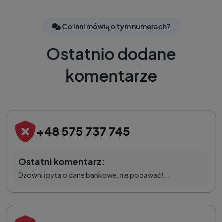
Co inni mówią o tym numerach?
Ostatnio dodane
komentarze
+48 575 737 745
Ostatni komentarz:
Dzowni i pyta o dane bankowe, nie podawać!...