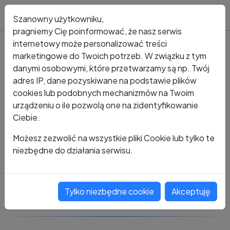
Blog
Szanowny użytkowniku,
pragniemy Cię poinformować, że nasz serwis
internetowy może personalizować treści
marketingowe do Twoich potrzeb. W związku z tym
Kto dzwonił?
Numer +48 664 311 729 9
danymi osobowymi, które przetwarzamy są np. Twój
adres IP, dane pozyskiwane na podstawie plików
+48 664 311 729 9
cookies lub podobnych mechanizmów na Twoim
urządzeniu o ile pozwolą one na zidentyfikowanie
Ciebie.
Zobacz komentarze
Możesz zezwolić na wszystkie pliki Cookie lub tylko te
niezbędne do działania serwisu.
Oceń ten numer
Tylko niezbędne cookie
Akceptuję