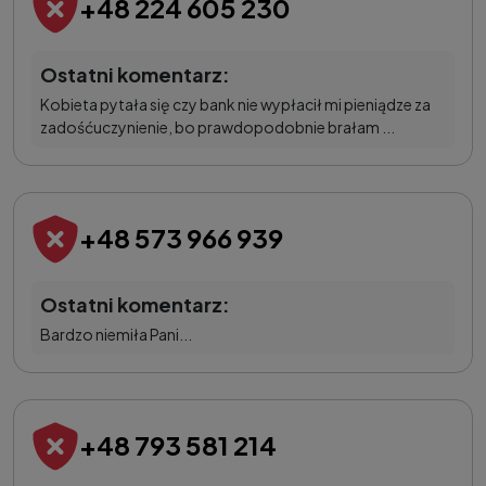
+48 224 605 230
Ostatni komentarz:
Kobieta pytała się czy bank nie wypłacił mi pieniądze za
zadośćuczynienie, bo prawdopodobnie brałam ...
+48 573 966 939
Ostatni komentarz:
Bardzo niemiła Pani...
+48 793 581 214