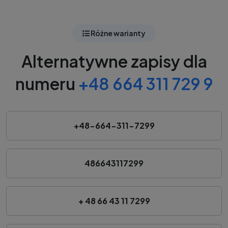
Różne warianty
Alternatywne zapisy dla
numeru
+48 664 311 729 9
+48-664-311-7299
486643117299
+ 48 66 43 11 7299