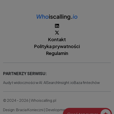
Kontakt
Polityka prywatności
Regulamin
PARTNERZY SERWISU:
Audyt widoczności w AI: AISearchInsight.io
Baza fintechów
© 2024 - 2026 | Whoiscalling.pl
Design: Bracia Konieczni |
Development:
IT Works Better