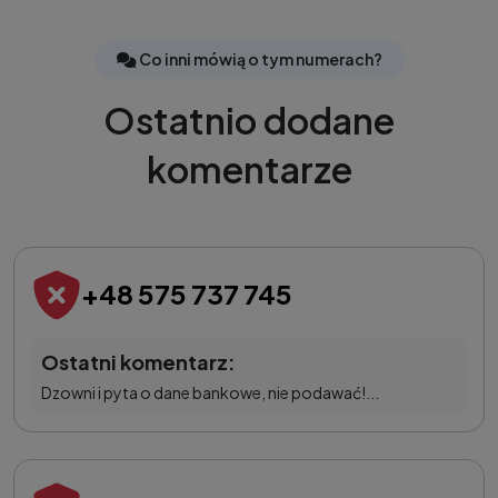
Co inni mówią o tym numerach?
Ostatnio dodane
komentarze
+48 575 737 745
Ostatni komentarz:
Dzowni i pyta o dane bankowe, nie podawać!...