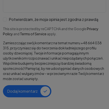
Potwierdzam, że moja opinia jest zgodna z prawdą
This site is protected by reCAPTCHA and the Google
Privacy
Policy
and
Terms of Service
apply.
Zamieszczając swój komentarz na temat numeru +48 664 038
315, przyczyniasz się do tworzenia dokładniejszego profilu
osoby dzwoniącej. Twoje informacje pomagają innym
użytkownikom rozpoznawać i unikać niepożądanych połączeń.
Wspólnie budujemy bezpieczniejszą i bardziej świadomą
społeczność! Pamiętaj, by nie udostępniać danych osobowych
oraz unikać wulgaryzmów - w przeciwnym razie Twój komentarz
może zostać usunięty.
Dodaj komentarz