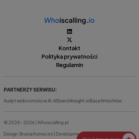
Kontakt
Polityka prywatności
Regulamin
PARTNERZY SERWISU:
Audyt widoczności w AI: AISearchInsight.io
Baza fintechów
© 2024 - 2026 | Whoiscalling.pl
Design: Bracia Konieczni |
Development:
IT Works Better