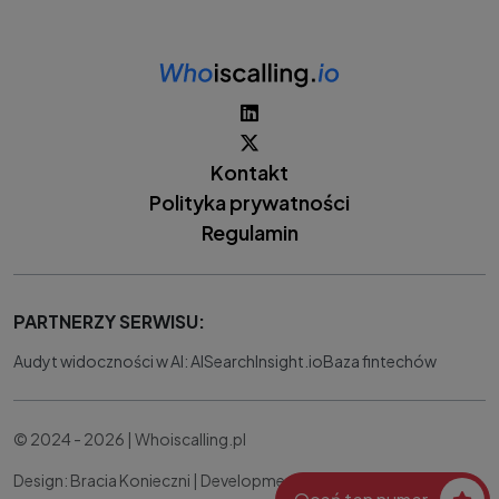
Kontakt
Polityka prywatności
Regulamin
PARTNERZY SERWISU:
Audyt widoczności w AI: AISearchInsight.io
Baza fintechów
© 2024 - 2026 | Whoiscalling.pl
Design: Bracia Konieczni |
Development:
IT Works Better