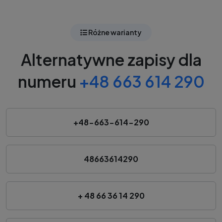
Różne warianty
Alternatywne zapisy dla
numeru
+48 663 614 290
+48-663-614-290
48663614290
+ 48 66 36 14 290