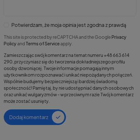
Potwierdzam, że moja opinia jest zgodna z prawdą
This site is protected by reCAPTCHA and the Google
Privacy
Policy
and
Terms of Service
apply.
Zamieszczając swój komentarz na temat numeru +48 663 614
290, przyczyniasz się do tworzenia dokładniejszego profilu
osoby dzwoniącej. Twoje informacje pomagają innym
użytkownikom rozpoznawać i unikać niepożądanych połączeń.
Wspólnie budujemy bezpieczniejszą i bardziej świadomą
społeczność! Pamiętaj, by nie udostępniać danych osobowych
oraz unikać wulgaryzmów - w przeciwnym razie Twój komentarz
może zostać usunięty.
Dodaj komentarz