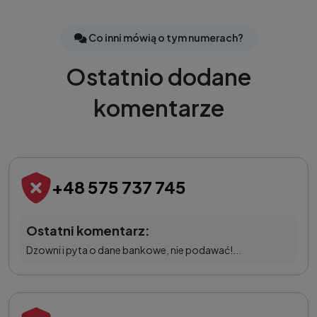
Co inni mówią o tym numerach?
Ostatnio dodane
komentarze
+48 575 737 745
Ostatni komentarz:
Dzowni i pyta o dane bankowe, nie podawać!...