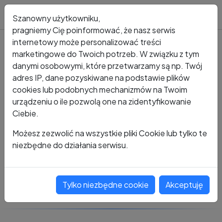
Blog
Szanowny użytkowniku,
pragniemy Cię poinformować, że nasz serwis
internetowy może personalizować treści
marketingowe do Twoich potrzeb. W związku z tym
Kto dzwonił?
Numer +48 663 614 290
danymi osobowymi, które przetwarzamy są np. Twój
adres IP, dane pozyskiwane na podstawie plików
+48 663 614 290
cookies lub podobnych mechanizmów na Twoim
urządzeniu o ile pozwolą one na zidentyfikowanie
Ciebie.
Zobacz komentarze
Możesz zezwolić na wszystkie pliki Cookie lub tylko te
niezbędne do działania serwisu.
Oceń ten numer
Tylko niezbędne cookie
Akceptuję