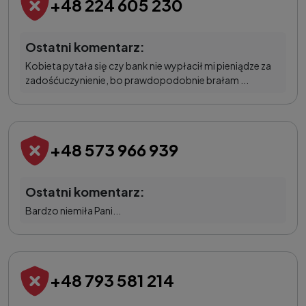
+48 224 605 230
Ostatni komentarz:
Kobieta pytała się czy bank nie wypłacił mi pieniądze za
zadośćuczynienie, bo prawdopodobnie brałam ...
+48 573 966 939
Ostatni komentarz:
Bardzo niemiła Pani...
+48 793 581 214